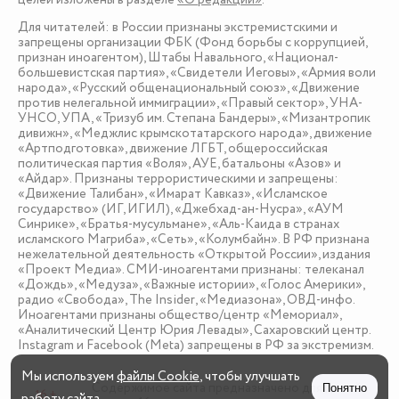
Для читателей: в России признаны экстремистскими и
запрещены организации ФБК (Фонд борьбы с коррупцией,
признан иноагентом), Штабы Навального, «Национал-
большевистская партия», «Свидетели Иеговы», «Армия воли
народа», «Русский общенациональный союз», «Движение
против нелегальной иммиграции», «Правый сектор», УНА-
УНСО, УПА, «Тризуб им. Степана Бандеры», «Мизантропик
дивижн», «Меджлис крымскотатарского народа», движение
«Артподготовка», движение ЛГБТ, общероссийская
политическая партия «Воля», АУЕ, батальоны «Азов» и
«Айдар». Признаны террористическими и запрещены:
«Движение Талибан», «Имарат Кавказ», «Исламское
государство» (ИГ, ИГИЛ), «Джебхад-ан-Нусра», «АУМ
Синрике», «Братья-мусульмане», «Аль-Каида в странах
исламского Магриба», «Сеть», «Колумбайн». В РФ признана
нежелательной деятельность «Открытой России», издания
«Проект Медиа». СМИ-иноагентами признаны: телеканал
«Дождь», «Медуза», «Важные истории», «Голос Америки»,
радио «Свобода», The Insider, «Медиазона», ОВД-инфо.
Иноагентами признаны общество/центр «Мемориал»,
«Аналитический Центр Юрия Левады», Сахаровский центр.
Instagram и Facebook (Metа) запрещены в РФ за экстремизм.
Мы используем
файлы Cookie
, чтобы улучшать
Содержимое сайта предназначено для детей
Понятно
16 +
работу сайта.