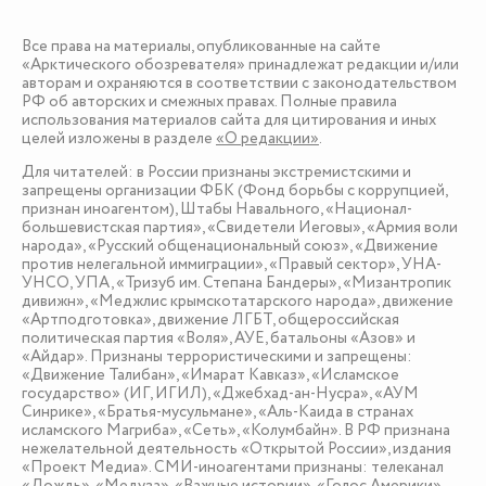
Все права на материалы, опубликованные на сайте
«Арктического обозревателя» принадлежат редакции и/или
авторам и охраняются в соответствии с законодательством
РФ об авторских и смежных правах. Полные правила
использования материалов сайта для цитирования и иных
целей изложены в разделе
«О редакции»
.
Для читателей: в России признаны экстремистскими и
запрещены организации ФБК (Фонд борьбы с коррупцией,
признан иноагентом), Штабы Навального, «Национал-
большевистская партия», «Свидетели Иеговы», «Армия воли
народа», «Русский общенациональный союз», «Движение
против нелегальной иммиграции», «Правый сектор», УНА-
УНСО, УПА, «Тризуб им. Степана Бандеры», «Мизантропик
дивижн», «Меджлис крымскотатарского народа», движение
«Артподготовка», движение ЛГБТ, общероссийская
политическая партия «Воля», АУЕ, батальоны «Азов» и
«Айдар». Признаны террористическими и запрещены:
«Движение Талибан», «Имарат Кавказ», «Исламское
государство» (ИГ, ИГИЛ), «Джебхад-ан-Нусра», «АУМ
Синрике», «Братья-мусульмане», «Аль-Каида в странах
исламского Магриба», «Сеть», «Колумбайн». В РФ признана
нежелательной деятельность «Открытой России», издания
«Проект Медиа». СМИ-иноагентами признаны: телеканал
«Дождь», «Медуза», «Важные истории», «Голос Америки»,