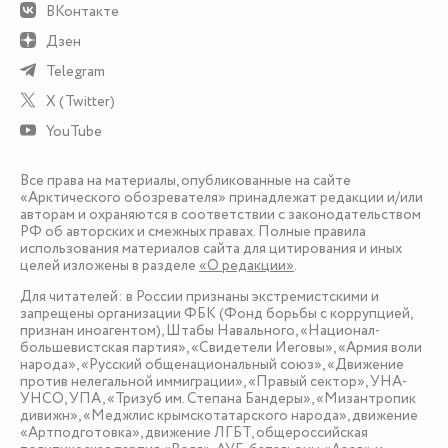
ВКонтакте
Дзен
Telegram
X (Twitter)
YouTube
Все права на материалы, опубликованные на сайте
«Арктического обозревателя» принадлежат редакции и/или
авторам и охраняются в соответствии с законодательством
РФ об авторских и смежных правах. Полные правила
использования материалов сайта для цитирования и иных
целей изложены в разделе
«О редакции»
.
Для читателей: в России признаны экстремистскими и
запрещены организации ФБК (Фонд борьбы с коррупцией,
признан иноагентом), Штабы Навального, «Национал-
большевистская партия», «Свидетели Иеговы», «Армия воли
народа», «Русский общенациональный союз», «Движение
против нелегальной иммиграции», «Правый сектор», УНА-
УНСО, УПА, «Тризуб им. Степана Бандеры», «Мизантропик
дивижн», «Меджлис крымскотатарского народа», движение
«Артподготовка», движение ЛГБТ, общероссийская