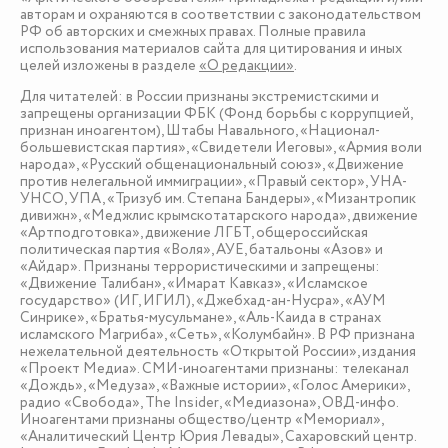
авторам и охраняются в соответствии с законодательством
РФ об авторских и смежных правах. Полные правила
использования материалов сайта для цитирования и иных
целей изложены в разделе
«О редакции»
.
Для читателей: в России признаны экстремистскими и
запрещены организации ФБК (Фонд борьбы с коррупцией,
признан иноагентом), Штабы Навального, «Национал-
большевистская партия», «Свидетели Иеговы», «Армия воли
народа», «Русский общенациональный союз», «Движение
против нелегальной иммиграции», «Правый сектор», УНА-
УНСО, УПА, «Тризуб им. Степана Бандеры», «Мизантропик
дивижн», «Меджлис крымскотатарского народа», движение
«Артподготовка», движение ЛГБТ, общероссийская
политическая партия «Воля», АУЕ, батальоны «Азов» и
«Айдар». Признаны террористическими и запрещены:
«Движение Талибан», «Имарат Кавказ», «Исламское
государство» (ИГ, ИГИЛ), «Джебхад-ан-Нусра», «АУМ
Синрике», «Братья-мусульмане», «Аль-Каида в странах
исламского Магриба», «Сеть», «Колумбайн». В РФ признана
нежелательной деятельность «Открытой России», издания
«Проект Медиа». СМИ-иноагентами признаны: телеканал
«Дождь», «Медуза», «Важные истории», «Голос Америки»,
радио «Свобода», The Insider, «Медиазона», ОВД-инфо.
Иноагентами признаны общество/центр «Мемориал»,
«Аналитический Центр Юрия Левады», Сахаровский центр.