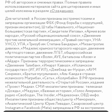
РФ об авторских и смежных правах. Полные правила
использования материалов сайта для цитирования и иных
целей изложены в разделе
«О редакции»
.
Для читателей: в России признаны экстремистскими и
запрещены организации ФБК (Фонд борьбы с коррупцией,
признан иноагентом), Штабы Навального, «Национал-
большевистская партия», «Свидетели Иеговы», «Армия воли
народа», «Русский общенациональный союз», «Движение
против нелегальной иммиграции», «Правый сектор», УНА-
УНСО, УПА, «Тризуб им. Степана Бандеры», «Мизантропик
дивижн», «Меджлис крымскотатарского народа», движение
«Артподготовка», движение ЛГБТ, общероссийская
политическая партия «Воля», АУЕ, батальоны «Азов» и
«Айдар». Признаны террористическими и запрещены:
«Движение Талибан», «Имарат Кавказ», «Исламское
государство» (ИГ, ИГИЛ), «Джебхад-ан-Нусра», «АУМ
Синрике», «Братья-мусульмане», «Аль-Каида в странах
исламского Магриба», «Сеть», «Колумбайн». В РФ признана
нежелательной деятельность «Открытой России», издания
«Проект Медиа». СМИ-иноагентами признаны: телеканал
«Дождь», «Медуза», «Важные истории», «Голос Америки»,
радио «Свобода», The Insider, «Медиазона», ОВД-инфо.
Иноагентами признаны общество/центр «Мемориал»,
«Аналитический Центр Юрия Левады», Сахаровский центр.
Instagram и Facebook (Metа) запрещены в РФ за экстремизм.