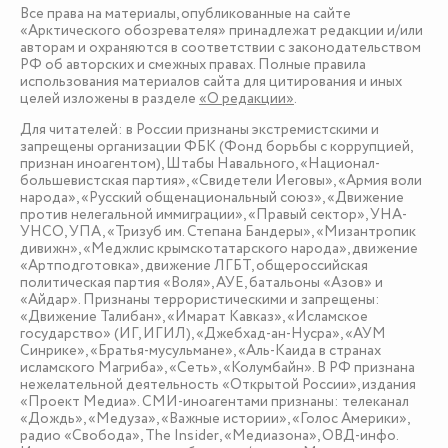
Все права на материалы, опубликованные на сайте
«Арктического обозревателя» принадлежат редакции и/или
авторам и охраняются в соответствии с законодательством
РФ об авторских и смежных правах. Полные правила
использования материалов сайта для цитирования и иных
целей изложены в разделе
«О редакции»
.
Для читателей: в России признаны экстремистскими и
запрещены организации ФБК (Фонд борьбы с коррупцией,
признан иноагентом), Штабы Навального, «Национал-
большевистская партия», «Свидетели Иеговы», «Армия воли
народа», «Русский общенациональный союз», «Движение
против нелегальной иммиграции», «Правый сектор», УНА-
УНСО, УПА, «Тризуб им. Степана Бандеры», «Мизантропик
дивижн», «Меджлис крымскотатарского народа», движение
«Артподготовка», движение ЛГБТ, общероссийская
политическая партия «Воля», АУЕ, батальоны «Азов» и
«Айдар». Признаны террористическими и запрещены:
«Движение Талибан», «Имарат Кавказ», «Исламское
государство» (ИГ, ИГИЛ), «Джебхад-ан-Нусра», «АУМ
Синрике», «Братья-мусульмане», «Аль-Каида в странах
исламского Магриба», «Сеть», «Колумбайн». В РФ признана
нежелательной деятельность «Открытой России», издания
«Проект Медиа». СМИ-иноагентами признаны: телеканал
«Дождь», «Медуза», «Важные истории», «Голос Америки»,
радио «Свобода», The Insider, «Медиазона», ОВД-инфо.