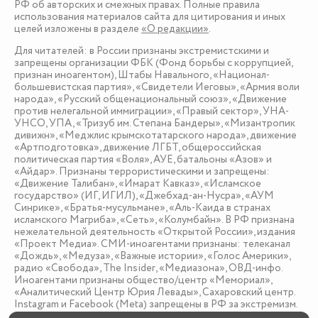
РФ об авторских и смежных правах. Полные правила
использования материалов сайта для цитирования и иных
целей изложены в разделе
«О редакции»
.
Для читателей: в России признаны экстремистскими и
запрещены организации ФБК (Фонд борьбы с коррупцией,
признан иноагентом), Штабы Навального, «Национал-
большевистская партия», «Свидетели Иеговы», «Армия воли
народа», «Русский общенациональный союз», «Движение
против нелегальной иммиграции», «Правый сектор», УНА-
УНСО, УПА, «Тризуб им. Степана Бандеры», «Мизантропик
дивижн», «Меджлис крымскотатарского народа», движение
«Артподготовка», движение ЛГБТ, общероссийская
политическая партия «Воля», АУЕ, батальоны «Азов» и
«Айдар». Признаны террористическими и запрещены:
«Движение Талибан», «Имарат Кавказ», «Исламское
государство» (ИГ, ИГИЛ), «Джебхад-ан-Нусра», «АУМ
Синрике», «Братья-мусульмане», «Аль-Каида в странах
исламского Магриба», «Сеть», «Колумбайн». В РФ признана
нежелательной деятельность «Открытой России», издания
«Проект Медиа». СМИ-иноагентами признаны: телеканал
«Дождь», «Медуза», «Важные истории», «Голос Америки»,
радио «Свобода», The Insider, «Медиазона», ОВД-инфо.
Иноагентами признаны общество/центр «Мемориал»,
«Аналитический Центр Юрия Левады», Сахаровский центр.
Instagram и Facebook (Metа) запрещены в РФ за экстремизм.