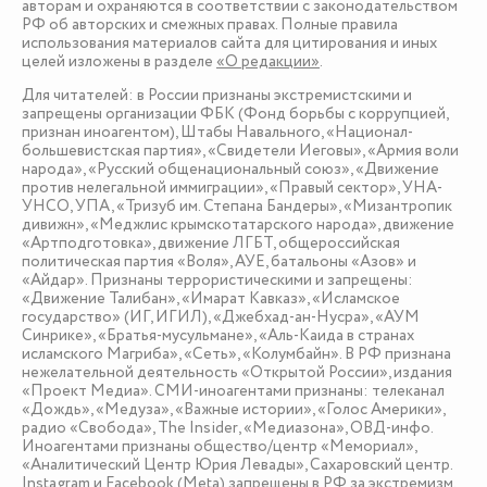
авторам и охраняются в соответствии с законодательством
РФ об авторских и смежных правах. Полные правила
использования материалов сайта для цитирования и иных
целей изложены в разделе
«О редакции»
.
Для читателей: в России признаны экстремистскими и
запрещены организации ФБК (Фонд борьбы с коррупцией,
признан иноагентом), Штабы Навального, «Национал-
большевистская партия», «Свидетели Иеговы», «Армия воли
народа», «Русский общенациональный союз», «Движение
против нелегальной иммиграции», «Правый сектор», УНА-
УНСО, УПА, «Тризуб им. Степана Бандеры», «Мизантропик
дивижн», «Меджлис крымскотатарского народа», движение
«Артподготовка», движение ЛГБТ, общероссийская
политическая партия «Воля», АУЕ, батальоны «Азов» и
«Айдар». Признаны террористическими и запрещены:
«Движение Талибан», «Имарат Кавказ», «Исламское
государство» (ИГ, ИГИЛ), «Джебхад-ан-Нусра», «АУМ
Синрике», «Братья-мусульмане», «Аль-Каида в странах
исламского Магриба», «Сеть», «Колумбайн». В РФ признана
нежелательной деятельность «Открытой России», издания
«Проект Медиа». СМИ-иноагентами признаны: телеканал
«Дождь», «Медуза», «Важные истории», «Голос Америки»,
радио «Свобода», The Insider, «Медиазона», ОВД-инфо.
Иноагентами признаны общество/центр «Мемориал»,
«Аналитический Центр Юрия Левады», Сахаровский центр.
Instagram и Facebook (Metа) запрещены в РФ за экстремизм.