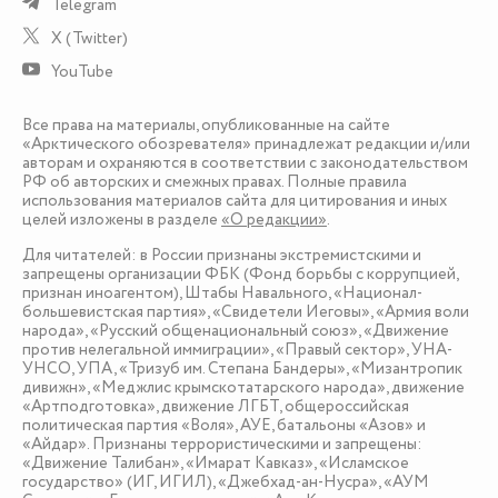
Telegram
X (Twitter)
YouTube
Все права на материалы, опубликованные на сайте
«Арктического обозревателя» принадлежат редакции и/или
авторам и охраняются в соответствии с законодательством
РФ об авторских и смежных правах. Полные правила
использования материалов сайта для цитирования и иных
целей изложены в разделе
«О редакции»
.
Для читателей: в России признаны экстремистскими и
запрещены организации ФБК (Фонд борьбы с коррупцией,
признан иноагентом), Штабы Навального, «Национал-
большевистская партия», «Свидетели Иеговы», «Армия воли
народа», «Русский общенациональный союз», «Движение
против нелегальной иммиграции», «Правый сектор», УНА-
УНСО, УПА, «Тризуб им. Степана Бандеры», «Мизантропик
дивижн», «Меджлис крымскотатарского народа», движение
«Артподготовка», движение ЛГБТ, общероссийская
политическая партия «Воля», АУЕ, батальоны «Азов» и
«Айдар». Признаны террористическими и запрещены:
«Движение Талибан», «Имарат Кавказ», «Исламское
государство» (ИГ, ИГИЛ), «Джебхад-ан-Нусра», «АУМ