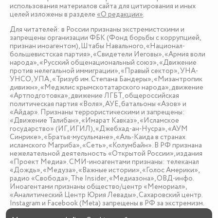
использования материалов сайта для цитирования и иных
целей изложены в разделе
«О редакции»
.
Для читателей: в России признаны экстремистскими и
запрещены организации ФБК (Фонд борьбы с коррупцией,
признан иноагентом), Штабы Навального, «Национал-
большевистская партия», «Свидетели Иеговы», «Армия воли
народа», «Русский общенациональный союз», «Движение
против нелегальной иммиграции», «Правый сектор», УНА-
УНСО, УПА, «Тризуб им. Степана Бандеры», «Мизантропик
дивижн», «Меджлис крымскотатарского народа», движение
«Артподготовка», движение ЛГБТ, общероссийская
политическая партия «Воля», АУЕ, батальоны «Азов» и
«Айдар». Признаны террористическими и запрещены:
«Движение Талибан», «Имарат Кавказ», «Исламское
государство» (ИГ, ИГИЛ), «Джебхад-ан-Нусра», «АУМ
Синрике», «Братья-мусульмане», «Аль-Каида в странах
исламского Магриба», «Сеть», «Колумбайн». В РФ признана
нежелательной деятельность «Открытой России», издания
«Проект Медиа». СМИ-иноагентами признаны: телеканал
«Дождь», «Медуза», «Важные истории», «Голос Америки»,
радио «Свобода», The Insider, «Медиазона», ОВД-инфо.
Иноагентами признаны общество/центр «Мемориал»,
«Аналитический Центр Юрия Левады», Сахаровский центр.
Instagram и Facebook (Metа) запрещены в РФ за экстремизм.