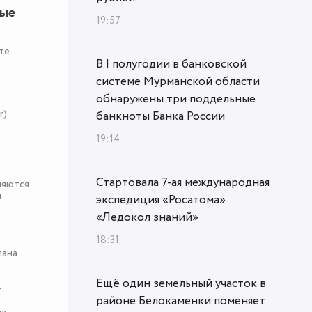
ные
19:57
те
В I полугодии в банковской
системе Мурманской области
обнаружены три поддельные
r)
банкноты Банка России
19:14
Стартовала 7-ая международная
няются
я
экспедиция «Росатома»
«Ледокол знаний»
18:31
пана
Ещё один земельный участок в
-
районе Белокаменки поменяет