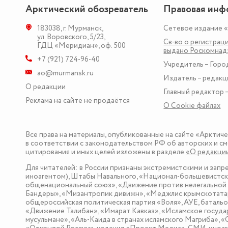
Арктический обозреватель
Правовая инф
183038
,
г. Мурманск
,
Сетевое издание 
ул. Воровского, 5/23
,
Св-во о регистраци
ГДЦ «Меридиан», оф. 500
выдано Роскомна
+7 (921) 724-96-40
Учредитель – Горо
ao@murmansk.ru
Издатель – редакц
О редакции
Главный редактор –
Реклама на сайте не продаётся
О Сookie файлах
Все права на материалы, опубликованные на сайте «Арктич
в соответствии с законодательством РФ об авторских и см
цитирования и иных целей изложены в разделе
«О редакци
Для читателей: в России признаны экстремистскими и зап
иноагентом), Штабы Навального, «Национал-большевистска
общенациональный союз», «Движение против нелегальной 
Бандеры», «Мизантропик дивижн», «Меджлис крымскотатар
общероссийская политическая партия «Воля», АУЕ, баталь
«Движение Талибан», «Имарат Кавказ», «Исламское госуда
мусульмане», «Аль-Каида в странах исламского Магриба», 