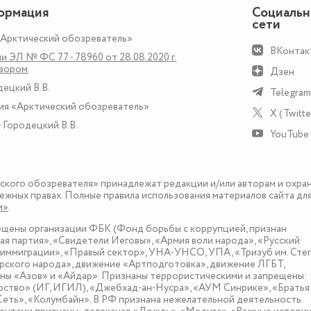
ормация
Социаль
сети
«Арктический обозреватель»
ВКонтак
и ЭЛ № ФС 77 - 78960 от 28.08.2020 г.
дзором
Дзен
децкий В.В.
Telegram
ия «Арктический обозреватель»
X (Twitte
 Городецкий В.В.
YouTube
еского обозревателя» принадлежат редакции и/или авторам и охра
ежных правах. Полные правила использования материалов сайта дл
и»
.
рещены организации ФБК (Фонд борьбы с коррупцией, признан
я партия», «Свидетели Иеговы», «Армия воли народа», «Русский
иммиграции», «Правый сектор», УНА-УНСО, УПА, «Тризуб им. Сте
ского народа», движение «Артподготовка», движение ЛГБТ,
оны «Азов» и «Айдар». Признаны террористическими и запрещены:
рство» (ИГ, ИГИЛ), «Джебхад-ан-Нусра», «АУМ Синрике», «Братья
«Сеть», «Колумбайн». В РФ признана нежелательной деятельность