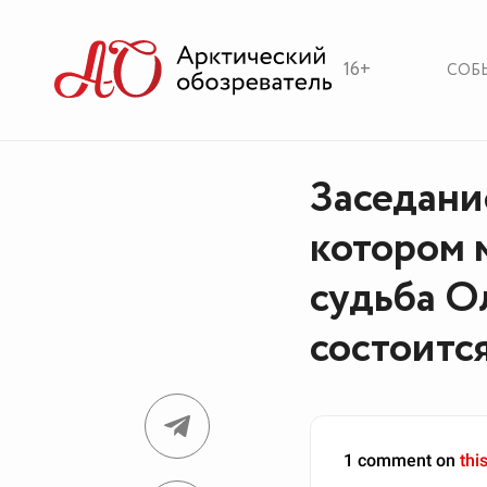
16+
СОБ
Заседани
котором 
судьба О
состоится