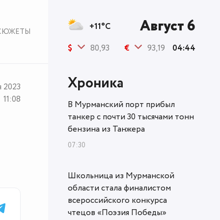
Август 6
+11°C
СЮЖЕТЫ
$
80,93
€
93,19
04:44
Хроника
я 2023
11:08
В Мурманский порт прибыл
танкер с почти 30 тысячами тонн
бензина из Танжера
07:30
Школьница из Мурманской
области стала финалистом
всероссийского конкурса
чтецов «Поэзия Победы»