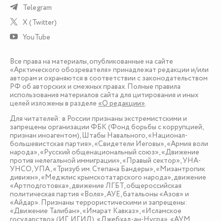
Telegram
X (Twitter)
YouTube
Все права на материалы, опубликованные на сайте
«Арктического обозревателя» принадлежат редакции и/или
авторам и охраняются в соответствии с законодательством
РФ об авторских и смежных правах. Полные правила
использования материалов сайта для цитирования и иных
целей изложены в разделе
«О редакции»
.
Для читателей: в России признаны экстремистскими и
запрещены организации ФБК (Фонд борьбы с коррупцией,
признан иноагентом), Штабы Навального, «Национал-
большевистская партия», «Свидетели Иеговы», «Армия воли
народа», «Русский общенациональный союз», «Движение
против нелегальной иммиграции», «Правый сектор», УНА-
УНСО, УПА, «Тризуб им. Степана Бандеры», «Мизантропик
дивижн», «Меджлис крымскотатарского народа», движение
«Артподготовка», движение ЛГБТ, общероссийская
политическая партия «Воля», АУЕ, батальоны «Азов» и
«Айдар». Признаны террористическими и запрещены:
«Движение Талибан», «Имарат Кавказ», «Исламское
государство» (ИГ, ИГИЛ), «Джебхад-ан-Нусра», «АУМ