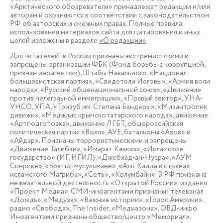
«Арктического обозревателя» принадлежат редакции и/или
авторам и охраняются в соответствии с законодательством
РФ об авторских и смежных правах. Полные правила
использования материалов сайта для цитирования и иных
целей изложены в разделе
«О редакции»
.
Для читателей: в России признаны экстремистскими и
запрещены организации ФБК (Фонд борьбы с коррупцией,
признан иноагентом), Штабы Навального, «Национал-
большевистская партия», «Свидетели Иеговы», «Армия воли
народа», «Русский общенациональный союз», «Движение
против нелегальной иммиграции», «Правый сектор», УНА-
УНСО, УПА, «Тризуб им. Степана Бандеры», «Мизантропик
дивижн», «Меджлис крымскотатарского народа», движение
«Артподготовка», движение ЛГБТ, общероссийская
политическая партия «Воля», АУЕ, батальоны «Азов» и
«Айдар». Признаны террористическими и запрещены:
«Движение Талибан», «Имарат Кавказ», «Исламское
государство» (ИГ, ИГИЛ), «Джебхад-ан-Нусра», «АУМ
Синрике», «Братья-мусульмане», «Аль-Каида в странах
исламского Магриба», «Сеть», «Колумбайн». В РФ признана
нежелательной деятельность «Открытой России», издания
«Проект Медиа». СМИ-иноагентами признаны: телеканал
«Дождь», «Медуза», «Важные истории», «Голос Америки»,
радио «Свобода», The Insider, «Медиазона», ОВД-инфо.
Иноагентами признаны общество/центр «Мемориал»,