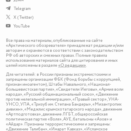
Telegram
X (Twitter)
YouTube
Все права на материалы, опубликованные на сайте
«Арктического обозревателя» принадлежат редакции и/или
авторам и охраняются в соответствии с законодательством
РФ об авторских и смежных правах. Полные правила
использования материалов сайта для цитирования и иных
целей изложены в разделе
«О редакции»
.
Для читателей: в России признаны экстремистскими и
запрещены организации ФБК (Фонд борьбы с коррупцией,
признан иноагентом), Штабы Навального, «Национал-
большевистская партия», «Свидетели Иеговы», «Армия воли
народа», «Русский общенациональный союз», «Движение
против нелегальной иммиграции», «Правый сектор», УНА-
УНСО, УПА, «Тризуб им. Степана Бандеры», «Мизантропик
дивижн», «Меджлис крымскотатарского народа», движение
«Артподготовка», движение ЛГБТ, общероссийская
политическая партия «Воля», АУЕ, батальоны «Азов» и
«Айдар». Признаны террористическими и запрещены:
«Движение Талибан», «Имарат Кавказ», «Исламское