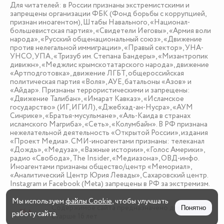
Для читателей: в России признаны экстремистскими и
запрещены организации ФБК (Фонд борьбы с коррупцией,
признан иноагентом), Штабы Навального, «Национал-
большевистская партия», «Свидетели Иеговы», «Армия воли
народа», «Русский общенациональный союз», «Движение
против нелегальной иммиграции», «Правый сектор», УНА-
УНСО, УПА, «Тризуб им. Степана Бандеры», «Мизантропик
дивижн», «Меджлис крымскотатарского народа», движение
«Артподготовка», движение ЛГБТ, общероссийская
политическая партия «Воля», АУЕ, батальоны «Азов» и
«Айдар». Признаны террористическими и запрещены:
«Движение Талибан», «Имарат Кавказ», «Исламское
государство» (ИГ, ИГИЛ), «Джебхад-ан-Нусра», «АУМ
Синрике», «Братья-мусульмане», «Аль-Каида в странах
исламского Магриба», «Сеть», «Колумбайн». В РФ признана
нежелательной деятельность «Открытой России», издания
«Проект Медиа». СМИ-иноагентами признаны: телеканал
«Дождь», «Медуза», «Важные истории», «Голос Америки»,
радио «Свобода», The Insider, «Медиазона», ОВД-инфо.
Иноагентами признаны общество/центр «Мемориал»,
«Аналитический Центр Юрия Левады», Сахаровский центр.
Instagram и Facebook (Metа) запрещены в РФ за экстремизм.
Мы используем
файлы Cookie
, чтобы улучшать
Содержимое сайта предназначено для детей
Понятно
16 +
работу сайта.
старше 16 лет