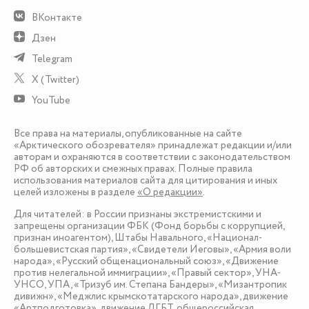
ВКонтакте
Дзен
Telegram
X (Twitter)
YouTube
Все права на материалы, опубликованные на сайте
«Арктического обозревателя» принадлежат редакции и/или
авторам и охраняются в соответствии с законодательством
РФ об авторских и смежных правах. Полные правила
использования материалов сайта для цитирования и иных
целей изложены в разделе
«О редакции»
.
Для читателей: в России признаны экстремистскими и
запрещены организации ФБК (Фонд борьбы с коррупцией,
признан иноагентом), Штабы Навального, «Национал-
большевистская партия», «Свидетели Иеговы», «Армия воли
народа», «Русский общенациональный союз», «Движение
против нелегальной иммиграции», «Правый сектор», УНА-
УНСО, УПА, «Тризуб им. Степана Бандеры», «Мизантропик
дивижн», «Меджлис крымскотатарского народа», движение
«Артподготовка», движение ЛГБТ, общероссийская