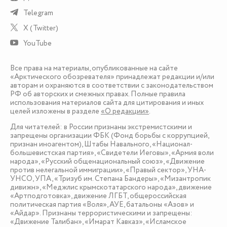
Telegram
X (Twitter)
YouTube
Все права на материалы, опубликованные на сайте
«Арктического обозревателя» принадлежат редакции и/или
авторам и охраняются в соответствии с законодательством
РФ об авторских и смежных правах. Полные правила
использования материалов сайта для цитирования и иных
целей изложены в разделе
«О редакции»
.
Для читателей: в России признаны экстремистскими и
запрещены организации ФБК (Фонд борьбы с коррупцией,
признан иноагентом), Штабы Навального, «Национал-
большевистская партия», «Свидетели Иеговы», «Армия воли
народа», «Русский общенациональный союз», «Движение
против нелегальной иммиграции», «Правый сектор», УНА-
УНСО, УПА, «Тризуб им. Степана Бандеры», «Мизантропик
дивижн», «Меджлис крымскотатарского народа», движение
«Артподготовка», движение ЛГБТ, общероссийская
политическая партия «Воля», АУЕ, батальоны «Азов» и
«Айдар». Признаны террористическими и запрещены:
«Движение Талибан», «Имарат Кавказ», «Исламское