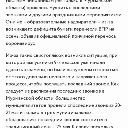
местным чиновникам (не только в Мурманской
области) пришлось мудрить с последними
звонками и другими праздничными мероприятиями.
Они же – образовательные надзиратели –
из-за
возникшего дефицита бумаги
перенесли ВПР на
осень, объявив официальной причиной переноса
коронавирус.
Из-за таких свистоплясок возникла ситуация, при
которой выпускники 9-х классов уже начали
сдавать экзамены, но были вынуждены оторваться
от этого довольно нервного и напряженного
процесса, чтобы послушать последний звонок. Как
следует из расписания последних звонков в
Мурманской области, большинство
муниципалитетов провели «последние звонки» 20-
21 мая и только в трёх муниципальных
образованиях последний звонок состоится в
традиционный день – 25 мая. К слову, поскольку