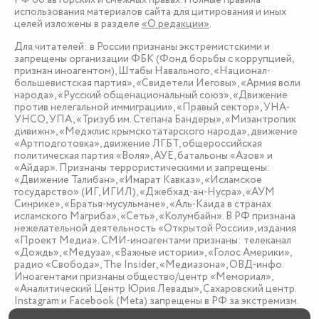
использования материалов сайта для цитирования и иных
целей изложены в разделе
«О редакции»
.
Для читателей: в России признаны экстремистскими и
запрещены организации ФБК (Фонд борьбы с коррупцией,
признан иноагентом), Штабы Навального, «Национал-
большевистская партия», «Свидетели Иеговы», «Армия воли
народа», «Русский общенациональный союз», «Движение
против нелегальной иммиграции», «Правый сектор», УНА-
УНСО, УПА, «Тризуб им. Степана Бандеры», «Мизантропик
дивижн», «Меджлис крымскотатарского народа», движение
«Артподготовка», движение ЛГБТ, общероссийская
политическая партия «Воля», АУЕ, батальоны «Азов» и
«Айдар». Признаны террористическими и запрещены:
«Движение Талибан», «Имарат Кавказ», «Исламское
государство» (ИГ, ИГИЛ), «Джебхад-ан-Нусра», «АУМ
Синрике», «Братья-мусульмане», «Аль-Каида в странах
исламского Магриба», «Сеть», «Колумбайн». В РФ признана
нежелательной деятельность «Открытой России», издания
«Проект Медиа». СМИ-иноагентами признаны: телеканал
«Дождь», «Медуза», «Важные истории», «Голос Америки»,
радио «Свобода», The Insider, «Медиазона», ОВД-инфо.
Иноагентами признаны общество/центр «Мемориал»,
«Аналитический Центр Юрия Левады», Сахаровский центр.
Instagram и Facebook (Metа) запрещены в РФ за экстремизм.