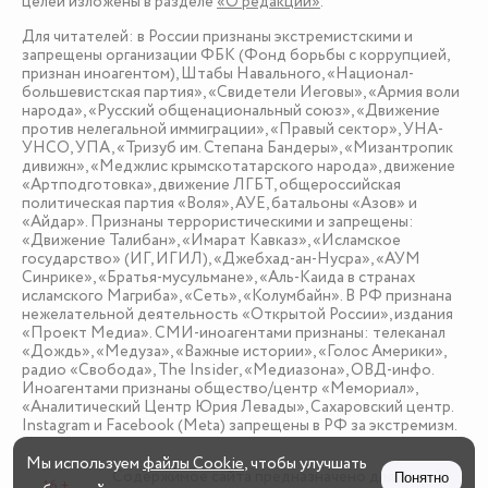
целей изложены в разделе
«О редакции»
.
Для читателей: в России признаны экстремистскими и
запрещены организации ФБК (Фонд борьбы с коррупцией,
признан иноагентом), Штабы Навального, «Национал-
большевистская партия», «Свидетели Иеговы», «Армия воли
народа», «Русский общенациональный союз», «Движение
против нелегальной иммиграции», «Правый сектор», УНА-
УНСО, УПА, «Тризуб им. Степана Бандеры», «Мизантропик
дивижн», «Меджлис крымскотатарского народа», движение
«Артподготовка», движение ЛГБТ, общероссийская
политическая партия «Воля», АУЕ, батальоны «Азов» и
«Айдар». Признаны террористическими и запрещены:
«Движение Талибан», «Имарат Кавказ», «Исламское
государство» (ИГ, ИГИЛ), «Джебхад-ан-Нусра», «АУМ
Синрике», «Братья-мусульмане», «Аль-Каида в странах
исламского Магриба», «Сеть», «Колумбайн». В РФ признана
нежелательной деятельность «Открытой России», издания
«Проект Медиа». СМИ-иноагентами признаны: телеканал
«Дождь», «Медуза», «Важные истории», «Голос Америки»,
радио «Свобода», The Insider, «Медиазона», ОВД-инфо.
Иноагентами признаны общество/центр «Мемориал»,
«Аналитический Центр Юрия Левады», Сахаровский центр.
Instagram и Facebook (Metа) запрещены в РФ за экстремизм.
Мы используем
файлы Cookie
, чтобы улучшать
Содержимое сайта предназначено для детей
Понятно
16 +