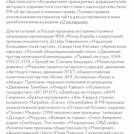
«Арктического обозревателя» принадлежат редакции и/или
авторам и охраняются в соответствии с законодательством
РФ об авторских и смежных правах. Полные правила
использования материалов сайта для цитирования и иных
целей изложены в разделе
«О редакции»
.
Для читателей: в России признаны экстремистскими и
запрещены организации ФБК (Фонд борьбы с коррупцией,
признан иноагентом), Штабы Навального, «Национал-
большевистская партия», «Свидетели Иеговы», «Армия воли
народа», «Русский общенациональный союз», «Движение
против нелегальной иммиграции», «Правый сектор», УНА-
УНСО, УПА, «Тризуб им. Степана Бандеры», «Мизантропик
дивижн», «Меджлис крымскотатарского народа», движение
«Артподготовка», движение ЛГБТ, общероссийская
политическая партия «Воля», АУЕ, батальоны «Азов» и
«Айдар». Признаны террористическими и запрещены:
«Движение Талибан», «Имарат Кавказ», «Исламское
государство» (ИГ, ИГИЛ), «Джебхад-ан-Нусра», «АУМ
Синрике», «Братья-мусульмане», «Аль-Каида в странах
исламского Магриба», «Сеть», «Колумбайн». В РФ признана
нежелательной деятельность «Открытой России», издания
«Проект Медиа». СМИ-иноагентами признаны: телеканал
«Дождь», «Медуза», «Важные истории», «Голос Америки»,
радио «Свобода», The Insider, «Медиазона», ОВД-инфо.
Иноагентами признаны общество/центр «Мемориал»,
«Аналитический Центр Юрия Левады», Сахаровский центр.