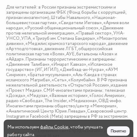
Для читателей: в России признаны экстремистскими и
запрещены организации ФБК (Фонд борьбы с коррупцией,
признан иноагентом), Штабы Навального, «Национал-
большевистская партия», «Свидетели Иеговы», «Армия воли
народа», «Русский общенациональный союз», «Движение
против нелегальной иммиграции», «Правый сектор», УНА-
УНСО, УПА, «Тризуб им. Степана Бандеры», «Мизантропик
дивижн», «Меджлис крымскотатарского народа», движение
«Артподготовка», движение ЛГБТ, общероссийская
политическая партия «Воля», АУЕ, батальоны «Азов» и
«Айдар». Признаны террористическими и запрещены:
«Движение Талибан», «Имарат Кавказ», «Исламское
государство» (ИГ, ИГИЛ), «Джебхад-ан-Нусра», «АУМ
Синрике», «Братья-мусульмане», «Аль-Каида в странах
исламского Магриба», «Сеть», «Колумбайн». В РФ признана
нежелательной деятельность «Открытой России», издания
«Проект Медиа». СМИ-иноагентами признаны: телеканал
«Дождь», «Медуза», «Важные истории», «Голос Америки»,
радио «Свобода», The Insider, «Медиазона», ОВД-инфо.
Иноагентами признаны общество/центр «Мемориал»,
«Аналитический Центр Юрия Левады», Сахаровский центр.
Instagram и Facebook (Metа) запрещены в РФ за экстремизм.
Мы используем
файлы Cookie
, чтобы улучшать
Содержимое сайта предназначено для детей
Понятно
16 +
работу сайта.
старше 16 лет