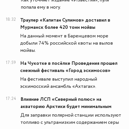
Как уточняет издание «Известия», пуля
попала ему в ногу.
18:32
Траулер «Капитан Сулимов» доставил в
Мурманск более 420 тонн мойвы
На данный момент в Баренцевом море
добыли 74% российской квоты на вылов
мойвы.
17:59
На Чукотке в посёлке Проведения прошел
снежный фестиваль «Город эскимосов»
На фестивале выступил народный
эскимосский ансамбль «Ахтагак».
17:24
Влияние ЛСП «Северный полюс» на
акваторию Арктики будет минимальным
Для заправки полярной станции используют
топливо с ультранизким содержанием серы