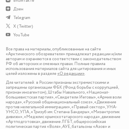
ВКонтакте
Дзен
Telegram
X (Twitter)
YouTube
Все права на материалы, опубликованные на сайте
«Арктического обозревателя» принадлежат редакции и/или
авторам и охраняются в соответствии с законодательством
РФ об авторских и смежных правах. Полные правила
использования материалов сайта для цитирования и иных
целей изложены в разделе
«О редакции»
.
Для читателей: в России признаны экстремистскими и
запрещены организации ФБК (Фонд борьбы с коррупцией,
признан иноагентом), Штабы Навального, «Национал-
большевистская партия», «Свидетели Иеговы», «Армия воли
народа», «Русский общенациональный союз», «Движение
против нелегальной иммиграции», «Правый сектор», УНА-
УНСО, УПА, «Тризуб им. Степана Бандеры», «Мизантропик
дивижн», «Меджлис крымскотатарского народа», движение
«Артподготовка», движение ЛГБТ, общероссийская
политическая партия «Воля», АУЕ, батальоны «Азов» и