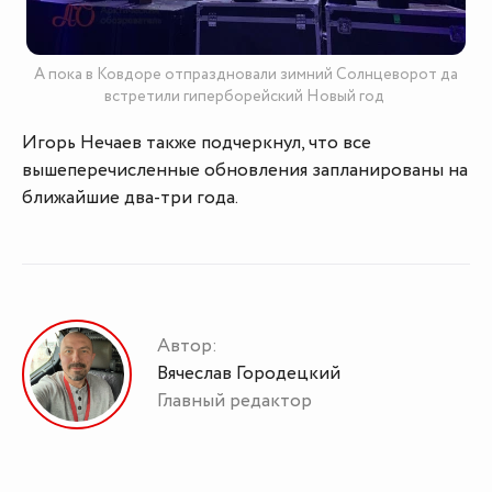
А пока в Ковдоре отпраздновали зимний Солнцеворот да
встретили гиперборейский Новый год
Игорь Нечаев также подчеркнул, что все
вышеперечисленные обновления запланированы на
ближайшие два-три года.
Автор:
Вячеслав Городецкий
Главный редактор