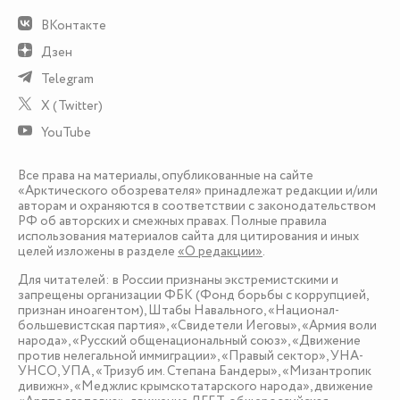
ВКонтакте
Дзен
Telegram
X (Twitter)
YouTube
Все права на материалы, опубликованные на сайте
«Арктического обозревателя» принадлежат редакции и/или
авторам и охраняются в соответствии с законодательством
РФ об авторских и смежных правах. Полные правила
использования материалов сайта для цитирования и иных
целей изложены в разделе
«О редакции»
.
Для читателей: в России признаны экстремистскими и
запрещены организации ФБК (Фонд борьбы с коррупцией,
признан иноагентом), Штабы Навального, «Национал-
большевистская партия», «Свидетели Иеговы», «Армия воли
народа», «Русский общенациональный союз», «Движение
против нелегальной иммиграции», «Правый сектор», УНА-
УНСО, УПА, «Тризуб им. Степана Бандеры», «Мизантропик
дивижн», «Меджлис крымскотатарского народа», движение