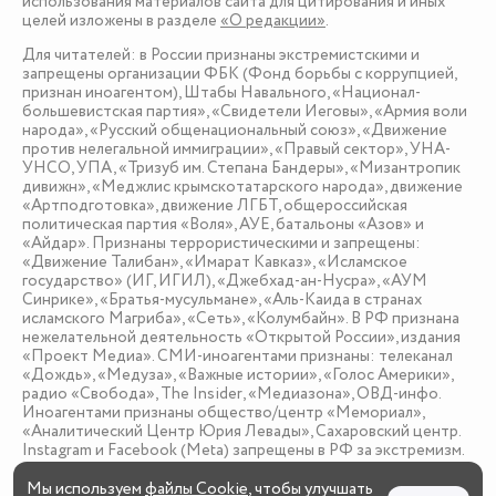
использования материалов сайта для цитирования и иных
целей изложены в разделе
«О редакции»
.
Для читателей: в России признаны экстремистскими и
запрещены организации ФБК (Фонд борьбы с коррупцией,
признан иноагентом), Штабы Навального, «Национал-
большевистская партия», «Свидетели Иеговы», «Армия воли
народа», «Русский общенациональный союз», «Движение
против нелегальной иммиграции», «Правый сектор», УНА-
УНСО, УПА, «Тризуб им. Степана Бандеры», «Мизантропик
дивижн», «Меджлис крымскотатарского народа», движение
«Артподготовка», движение ЛГБТ, общероссийская
политическая партия «Воля», АУЕ, батальоны «Азов» и
«Айдар». Признаны террористическими и запрещены:
«Движение Талибан», «Имарат Кавказ», «Исламское
государство» (ИГ, ИГИЛ), «Джебхад-ан-Нусра», «АУМ
Синрике», «Братья-мусульмане», «Аль-Каида в странах
исламского Магриба», «Сеть», «Колумбайн». В РФ признана
нежелательной деятельность «Открытой России», издания
«Проект Медиа». СМИ-иноагентами признаны: телеканал
«Дождь», «Медуза», «Важные истории», «Голос Америки»,
радио «Свобода», The Insider, «Медиазона», ОВД-инфо.
Иноагентами признаны общество/центр «Мемориал»,
«Аналитический Центр Юрия Левады», Сахаровский центр.
Instagram и Facebook (Metа) запрещены в РФ за экстремизм.
Мы используем
файлы Cookie
, чтобы улучшать