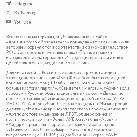
Telegram
X (Twitter)
YouTube
Все права на материалы, опубликованные на сайте
«Арктического обозревателя» принадлежат редакции и/или
авторам и охраняются в соответствии с законодательством
РФ об авторских и смежных правах. Полные правила
использования материалов сайта для цитирования и иных
целей изложены в разделе
«О редакции»
.
Для читателей: в России признаны экстремистскими и
запрещены организации ФБК (Фонд борьбы с коррупцией,
признан иноагентом), Штабы Навального, «Национал-
большевистская партия», «Свидетели Иеговы», «Армия воли
народа», «Русский общенациональный союз», «Движение
против нелегальной иммиграции», «Правый сектор», УНА-
УНСО, УПА, «Тризуб им. Степана Бандеры», «Мизантропик
дивижн», «Меджлис крымскотатарского народа», движение
«Артподготовка», движение ЛГБТ, общероссийская
политическая партия «Воля», АУЕ, батальоны «Азов» и
«Айдар». Признаны террористическими и запрещены:
«Движение Талибан», «Имарат Кавказ», «Исламское
государство» (ИГ, ИГИЛ), «Джебхад-ан-Нусра», «АУМ