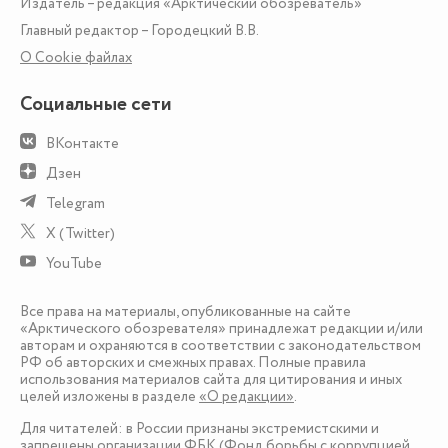
Издатель – редакция «Арктический обозреватель»
Главный редактор – Городецкий В.В.
О Сookie файлах
Социальные сети
ВКонтакте
Дзен
Telegram
X (Twitter)
YouTube
Все права на материалы, опубликованные на сайте
«Арктического обозревателя» принадлежат редакции и/или
авторам и охраняются в соответствии с законодательством
РФ об авторских и смежных правах. Полные правила
использования материалов сайта для цитирования и иных
целей изложены в разделе
«О редакции»
.
Для читателей: в России признаны экстремистскими и
запрещены организации ФБК (Фонд борьбы с коррупцией,