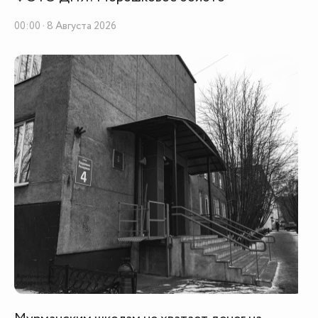
00:00
00:00 · 8 Августа 2026
Мурманский балкерный терминал в июле нарастил
грузооборот почти в 3 раза
20:13
В Долине Уюта провели пресс-конференцию,
посвященную всероссийским соревнованиям по
велосипедному спорту
19:29
Седьмая экспедиция «Росатома» «Ледокол знаний»
вернётся в Мурманск 13 августа
18:51
В Мурманской области увеличили возраст
бесплатного посещения «Сопок. Спорт» до 45 лет