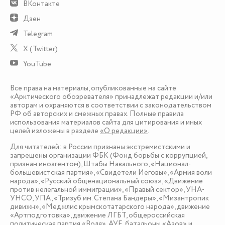
ВКонтакте
Дзен
Telegram
X (Twitter)
YouTube
Все права на материалы, опубликованные на сайте
«Арктического обозревателя» принадлежат редакции и/или
авторам и охраняются в соответствии с законодательством
РФ об авторских и смежных правах. Полные правила
использования материалов сайта для цитирования и иных
целей изложены в разделе
«О редакции»
.
Для читателей: в России признаны экстремистскими и
запрещены организации ФБК (Фонд борьбы с коррупцией,
признан иноагентом), Штабы Навального, «Национал-
большевистская партия», «Свидетели Иеговы», «Армия воли
народа», «Русский общенациональный союз», «Движение
против нелегальной иммиграции», «Правый сектор», УНА-
УНСО, УПА, «Тризуб им. Степана Бандеры», «Мизантропик
дивижн», «Меджлис крымскотатарского народа», движение
«Артподготовка», движение ЛГБТ, общероссийская
политическая партия «Воля», АУЕ, батальоны «Азов» и