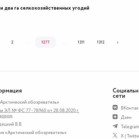
и два га селкохозяйственных угодий
2
...
1277
...
1311
1312
›
ормация
Социаль
сети
«Арктический обозреватель»
ВКонтак
и ЭЛ № ФС 77 - 78960 от 28.08.2020 г.
дзором
Дзен
децкий В.В.
Telegram
ия «Арктический обозреватель»
X (Twitte