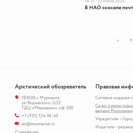
14:37 · 23 Июля 2020
В НАО скосили почт
‹
1
Арктический обозреватель
Правовая инф
183038
,
г. Мурманск
,
Сетевое издание 
ул. Воровского, 5/23
,
Св-во о регистраци
ГДЦ «Меридиан», оф. 500
выдано Роскомна
+7 (921) 724-96-40
Учредитель – Горо
ao@murmansk.ru
Издатель – редакц
О редакции