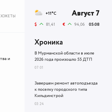
Август 7
+11°C
СЮЖЕТЫ
$
81,41
€
94,06
05:08
Хроника
В Мурманской области в июле
тва и
2026 года произошло 55 ДТП
07:01
Завершен ремонт автоподъезда
к поселку городского типа
Кильдинстрой
03:24