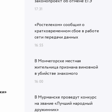
законопроект об отмене ЕГЭ
17:31
«Ростелеком» сообщил о
кратковременном сбое в работе
сети передачи данных
16:55
В Мончегорске местная
жительница признана виновной
в убийстве знакомого
16:00
ики»
В Мурманске проведут конкурс
на звание «Лучший народный
дружинник»