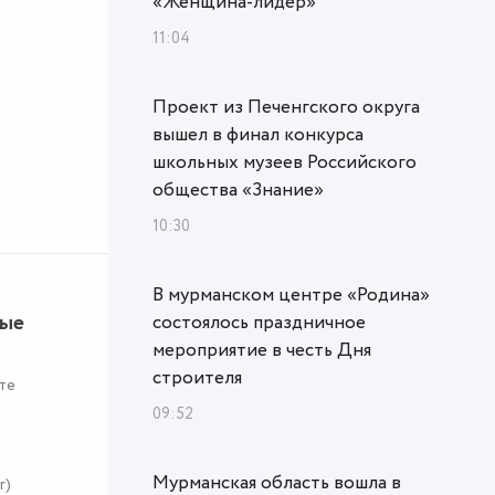
«Женщина‑лидер»
11:04
Проект из Печенгского округа
вышел в финал конкурса
школьных музеев Российского
общества «Знание»
10:30
В мурманском центре «Родина»
ные
состоялось праздничное
мероприятие в честь Дня
строителя
те
09:52
Мурманская область вошла в
r)