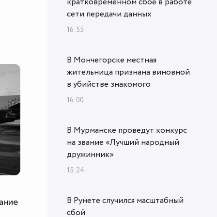
кратковременном сбое в работе
сети передачи данных
16:55
В Мончегорске местная
жительница признана виновной
в убийстве знакомого
16:00
В Мурманске проведут конкурс
на звание «Лучший народный
дружинник»
15:24
В Рунете случился масштабный
ание
сбой