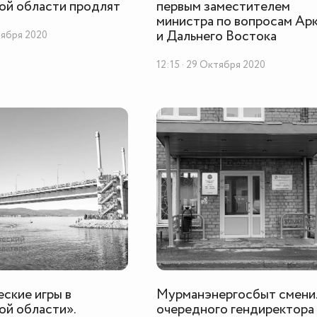
ой области продлят
первым заместителем
министра по вопросам Ар
и Дальнего Востока
тября 2020
12:15 · 29 Октября 2020
ские игры в
Мурманэнергосбыт смени
й области».
очередного гендиректора