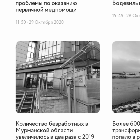
проблемы по оказанию
Водевиль 
первичной медпомощи
19:49 · 28 О
11:50 · 29 Октября 2020
Количество безработных в
Более 600
Мурманской области
трансфор
увеличилось в два раза с 2019
попало в р