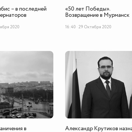
бис – в последней
«50 лет Победы».
бернаторов
Возвращение в Мурманск
тября 2020
16:40 · 29 Октября 2020
аничения в
Александр Крутиков назн