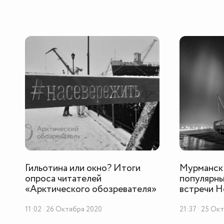
Гильотина или окно? Итоги
Мурманск 
опроса читателей
популярны
«Арктического обозревателя»
встречи Н
11:02 · 26 Октября 2020
21:37 · 25 Ок