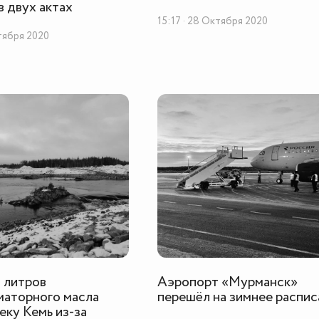
в двух актах
15:17 · 28 Октября 2020
ктября 2020
 литров
Аэропорт «Мурманск»
маторного масла
перешёл на зимнее распис
еку Кемь из-за