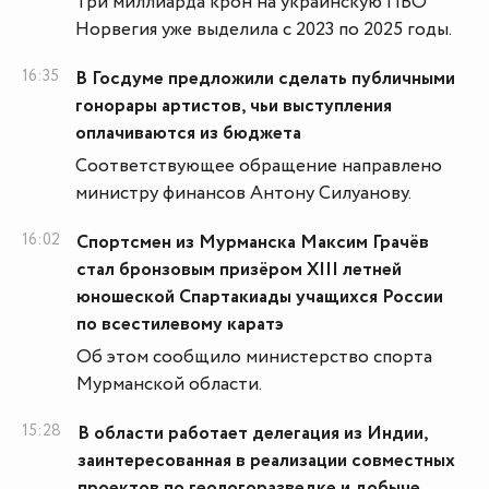
Три миллиарда крон на украинскую ПВО
Норвегия уже выделила с 2023 по 2025 годы.
16:35
В Госдуме предложили сделать публичными
гонорары артистов, чьи выступления
оплачиваются из бюджета
Соответствующее обращение направлено
министру финансов Антону Силуанову.
16:02
Спортсмен из Мурманска Максим Грачёв
стал бронзовым призёром XIII летней
юношеской Спартакиады учащихся России
по всестилевому каратэ
Об этом сообщило министерство спорта
Мурманской области.
15:28
В области работает делегация из Индии,
заинтересованная в реализации совместных
проектов по геологоразведке и добыче