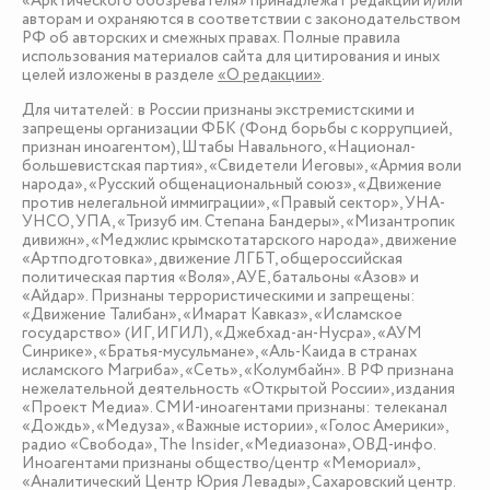
«Арктического обозревателя» принадлежат редакции и/или
авторам и охраняются в соответствии с законодательством
РФ об авторских и смежных правах. Полные правила
использования материалов сайта для цитирования и иных
целей изложены в разделе
«О редакции»
.
Для читателей: в России признаны экстремистскими и
запрещены организации ФБК (Фонд борьбы с коррупцией,
признан иноагентом), Штабы Навального, «Национал-
большевистская партия», «Свидетели Иеговы», «Армия воли
народа», «Русский общенациональный союз», «Движение
против нелегальной иммиграции», «Правый сектор», УНА-
УНСО, УПА, «Тризуб им. Степана Бандеры», «Мизантропик
дивижн», «Меджлис крымскотатарского народа», движение
«Артподготовка», движение ЛГБТ, общероссийская
политическая партия «Воля», АУЕ, батальоны «Азов» и
«Айдар». Признаны террористическими и запрещены:
«Движение Талибан», «Имарат Кавказ», «Исламское
государство» (ИГ, ИГИЛ), «Джебхад-ан-Нусра», «АУМ
Синрике», «Братья-мусульмане», «Аль-Каида в странах
исламского Магриба», «Сеть», «Колумбайн». В РФ признана
нежелательной деятельность «Открытой России», издания
«Проект Медиа». СМИ-иноагентами признаны: телеканал
«Дождь», «Медуза», «Важные истории», «Голос Америки»,
радио «Свобода», The Insider, «Медиазона», ОВД-инфо.
Иноагентами признаны общество/центр «Мемориал»,
«Аналитический Центр Юрия Левады», Сахаровский центр.