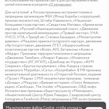
использования материалов сайта для цитирования и иных
целей изложены в разделе
«О редакции»
.
Для читателей: в России признаны экстремистскими и
запрещены организации ФБК (Фонд борьбы с коррупцией,
признан иноагентом), Штабы Навального, «Национал-
большевистская партия», «Свидетели Иеговы», «Армия воли
народа», «Русский общенациональный союз», «Движение
против нелегальной иммиграции», «Правый сектор», УНА-
УНСО, УПА, «Тризуб им. Степана Бандеры», «Мизантропик
дивижн», «Меджлис крымскотатарского народа», движение
«Артподготовка», движение ЛГБТ, общероссийская
политическая партия «Воля», АУЕ, батальоны «Азов» и
«Айдар». Признаны террористическими и запрещены:
«Движение Талибан», «Имарат Кавказ», «Исламское
государство» (ИГ, ИГИЛ), «Джебхад-ан-Нусра», «АУМ
Синрике», «Братья-мусульмане», «Аль-Каида в странах
исламского Магриба», «Сеть», «Колумбайн». В РФ признана
нежелательной деятельность «Открытой России», издания
«Проект Медиа». СМИ-иноагентами признаны: телеканал
«Дождь», «Медуза», «Важные истории», «Голос Америки»,
радио «Свобода», The Insider, «Медиазона», ОВД-инфо.
Иноагентами признаны общество/центр «Мемориал»,
«Аналитический Центр Юрия Левады», Сахаровский центр.
Instagram и Facebook (Metа) запрещены в РФ за экстремизм.
Мы используем
файлы Cookie
, чтобы улучшать