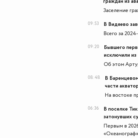
граждан из ав
Заселение гра
09:53
В Видяево зав
Всего за 2024
09:20
Бывшего перв
исключили из
Об этом Арту
08:48
В Баренцевом
части аквато
На востоке п
06:36
В поселке Тик
затонувших с
Первым в 2026
«Океанограф»