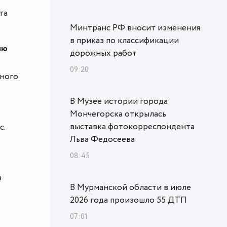
та
Минтранс РФ вносит изменения
в приказ по классификации
ию
дорожных работ
09:20
дного
В Музее истории города
Мончегорска открылась
выставка фотокорреспондента
с.
Льва Федосеева
08:45
в
В Мурманской области в июле
2026 года произошло 55 ДТП
07:01