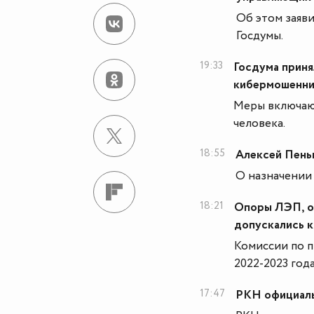
Об этом заяв
Госдумы.
19:33
Госдума приня
кибермошенни
Меры включают
человека.
18:55
Алексей Пень
О назначении
18:21
Опоры ЛЭП, о
допускались к
Комиссии по 
2022-2023 года
17:47
РКН официаль