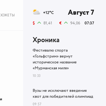
Август 7
+12°C
СЮЖЕТЫ
$
81,41
€
94,06
07:37
Хроника
Фестивалю спорта
«Гольфстрим» вернут
историческое название
«Мурманская миля»
10:33
Вузы не исключают введения
квот для победителей олимпиад
и
09:57