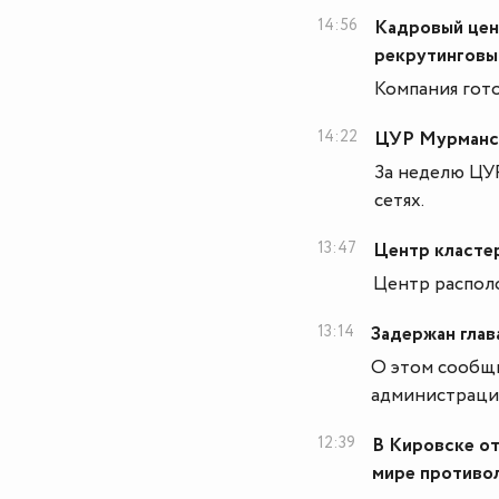
14:56
Кадровый цен
рекрутинговы
Компания гото
14:22
ЦУР Мурманск
За неделю ЦУР
сетях.
13:47
Центр класте
Центр располо
13:14
Задержан глав
О этом сообщ
администраци
12:39
В Кировске от
мире противо