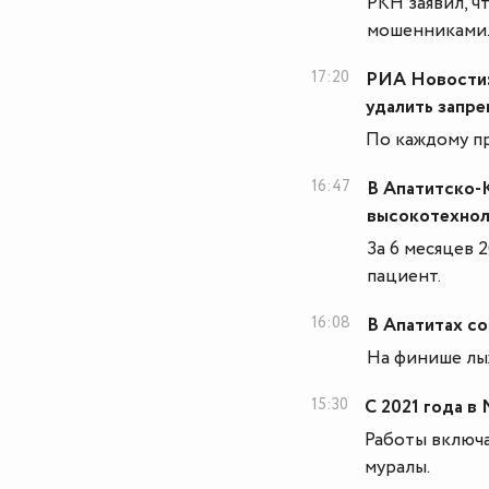
РКН заявил, ч
мошенниками
17:20
РИА Новости:
удалить запр
По каждому п
16:47
В Апатитско-
высокотехнол
За 6 месяцев 
пациент.
16:08
В Апатитах со
На финише лыж
15:30
С 2021 года в
Работы включ
муралы.