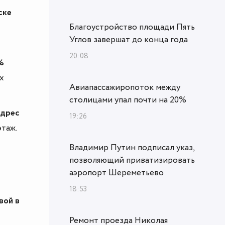
ске
Благоустройство площади Пять
Углов завершат до конца года
20:08
%
х
Авиапассажиропоток между
столицами упал почти на 20%
адрес
19:26
этаж.
Владимир Путин подписал указ,
позволяющий приватизировать
аэропорт Шереметьево
18:53
вой в
Ремонт проезда Николая