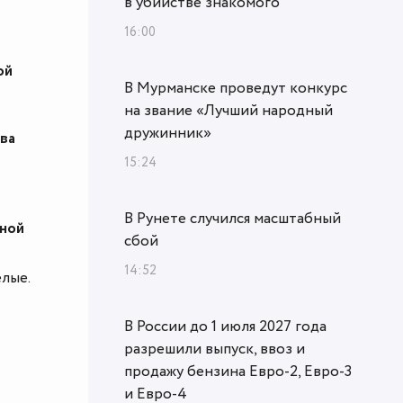
в убийстве знакомого
16:00
ой
В Мурманске проведут конкурс
на звание «Лучший народный
дружинник»
ва
15:24
В Рунете случился масштабный
рной
сбой
14:52
лые.
В России до 1 июля 2027 года
разрешили выпуск, ввоз и
продажу бензина Евро-2, Евро-3
и Евро-4