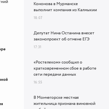
тний
Кононова в Мурманске
выполнит компания из Калмыкии
18:07
Депутат Нина Останина внесет
законопроект об отмене ЕГЭ
17:31
оре
«Ростелеком» сообщил о
кратковременном сбое в работе
сети передачи данных
чной
16:55
В Мончегорске местная
жительница признана виновной
ия