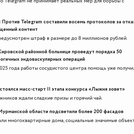
то Telegram не принимает реальных мер для борьбы с
.
 Против Telegram составили восемь протоколов за отка
ещенный контент
редусмотрен штраф в размере до 8 миллионов рублей.
Кировской районной больнице проведут порядка 50
огичных эндоваскулярных операций
2025 года работы сосудистого центра помощь уже получил
стоялся масс-старт II этапа конкурса «Лыжня зовет»
ников ждали сладкие призы и горячий чай.
 Мурманской области подсветили более 200 фасадов
али многоквартирные дома, социальные значимые объек