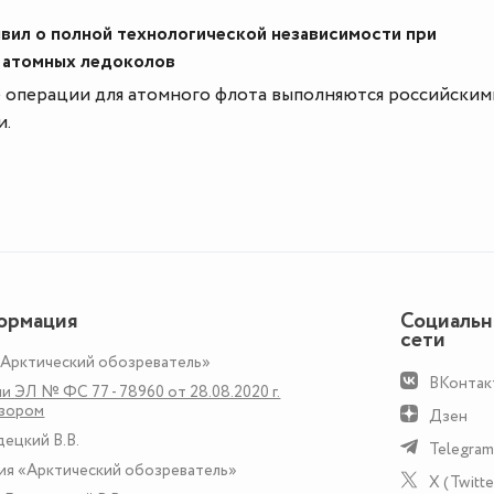
вил о полной технологической независимости при
 атомных ледоколов
 операции для атомного флота выполняются российским
и.
ормация
Социаль
сети
«Арктический обозреватель»
ВКонтак
и ЭЛ № ФС 77 - 78960 от 28.08.2020 г.
дзором
Дзен
децкий В.В.
Telegram
ия «Арктический обозреватель»
X (Twitte