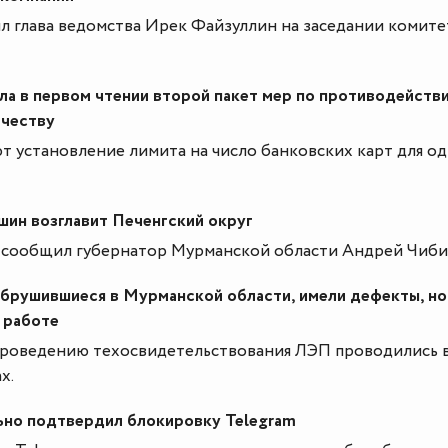
ил глава ведомства Ирек Файзуллин на заседании комите
ла в первом чтении второй пакет мер по противодейств
честву
 установление лимита на число банковских карт для о
шин возглавит Печенгский округ
 сообщил губернатор Мурманской области Андрей Чиби
брушившиеся в Мурманской области, имели дефекты, но
 работе
проведению техосвидетельствования ЛЭП проводились 
х.
но подтвердил блокировку Telegram