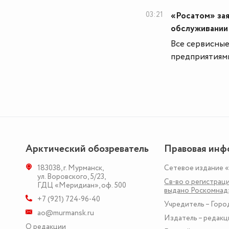
03:21
«Росатом» зая
обслуживании
Все сервисные
предприятиям
Арктический обозреватель
Правовая инф
183038
,
г. Мурманск
,
Сетевое издание 
ул. Воровского, 5/23
,
Св-во о регистраци
ГДЦ «Меридиан», оф. 500
выдано Роскомна
+7 (921) 724-96-40
Учредитель – Горо
ao@murmansk.ru
Издатель – редакц
О редакции