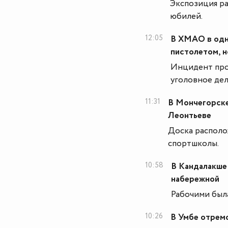
Экспозиция ра
юбилей.
12:05
В ХМАО в одн
пистолетом, 
Инцидент про
уголовное дел
11:31
В Мончегорске
Леонтьеве
Доска распол
спортшколы.
10:58
В Кандалакше
набережной
Рабочими был
10:26
В Умбе отрем