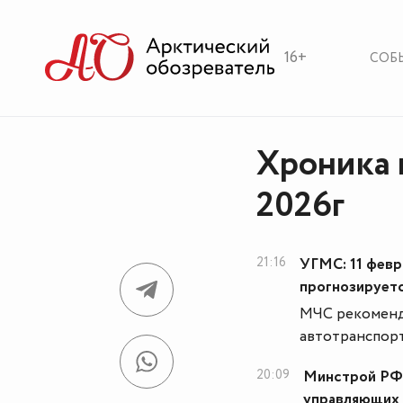
16+
СОБ
Хроника 
2026г
21:16
УГМС: 11 февр
прогнозируетс
МЧС рекоменду
автотранспорт
20:09
Минстрой РФ 
управляющих 