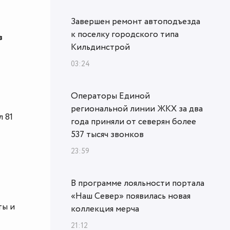
Завершен ремонт автоподъезда
к поселку городского типа
з
Кильдинстрой
03:24
Операторы Единой
региональной линии ЖКХ за два
 81
года приняли от северян более
537 тысяч звонков
23:59
В программе лояльности портала
«Наш Север» появилась новая
ты и
коллекция мерча
21:12