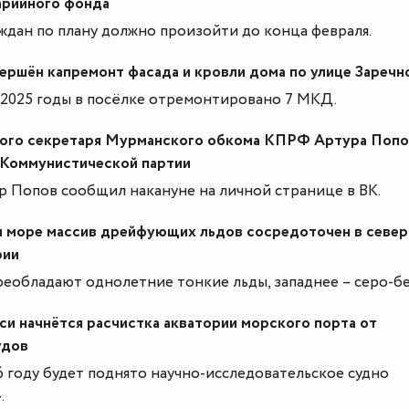
арийного фонда
ждан по плану должно произойти до конца февраля.
ершён капремонт фасада и кровли дома по улице Заречн
-2025 годы в посёлке отремонтировано 7 МКД.
ого секретаря Мурманского обкома КПРФ Артура Попо
 Коммунистической партии
р Попов сообщил накануне на личной странице в ВК.
 море массив дрейфующих льдов сосредоточен в севе
рии
реобладают однолетние тонкие льды, западнее – серо-бе
си начнётся расчистка акватории морского порта от
удов
 году будет поднято научно-исследовательское судно
.