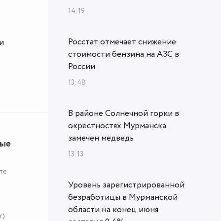
14:19
Росстат отмечает снижение
и
стоимости бензина на АЗС в
России
13:48
В районе Солнечной горки в
окрестностях Мурманска
замечен медведь
ные
13:13
те
Уровень зарегистрированной
безработицы в Мурманской
области на конец июня
r)