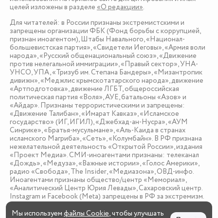
целей изложены в разделе
«О редакции»
.
Для читателей: в России признаны экстремистскими и
запрещены организации ФБК (Фонд борьбы с коррупцией,
признан иноагентом), Штабы Навального, «Национал-
большевистская партия», «Свидетели Иеговы», «Армия воли
народа», «Русский общенациональный союз», «Движение
против нелегальной иммиграции», «Правый сектор», УНА-
УНСО, УПА, «Тризуб им. Степана Бандеры», «Мизантропик
дивижн», «Меджлис крымскотатарского народа», движение
«Артподготовка», движение ЛГБТ, общероссийская
политическая партия «Воля», АУЕ, батальоны «Азов» и
«Айдар». Признаны террористическими и запрещены:
«Движение Талибан», «Имарат Кавказ», «Исламское
государство» (ИГ, ИГИЛ), «Джебхад-ан-Нусра», «АУМ
Синрике», «Братья-мусульмане», «Аль-Каида в странах
исламского Магриба», «Сеть», «Колумбайн». В РФ признана
нежелательной деятельность «Открытой России», издания
«Проект Медиа». СМИ-иноагентами признаны: телеканал
«Дождь», «Медуза», «Важные истории», «Голос Америки»,
радио «Свобода», The Insider, «Медиазона», ОВД-инфо.
Иноагентами признаны общество/центр «Мемориал»,
«Аналитический Центр Юрия Левады», Сахаровский центр.
Instagram и Facebook (Metа) запрещены в РФ за экстремизм.
Мы используем
файлы Cookie
, чтобы улучшать