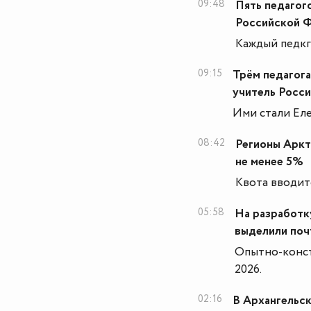
09:48
Пять педагог
Российской 
Каждый педкг
09:15
Трём педагог
учитель Росс
Ими стали Еле
08:42
Регионы Аркт
не менее 5%
Квота вводит
05:58
На разработк
выделили поч
Опытно-конст
2026.
02:16
В Архангельск