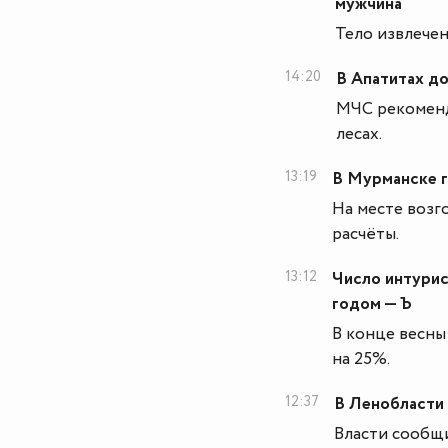
мужчина
Тело извлечен
14:20
В Апатитах д
МЧС рекоменду
лесах.
13:19
В Мурманске 
На месте возг
расчёты.
13:12
Число интурис
годом — Ъ
В конце весны
на 25%.
12:37
В Ленобласти 
Власти сообщи