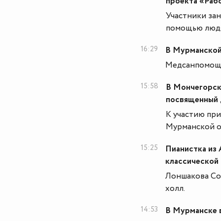
проекта «Раб
Участники за
помощью люд
16:29
В Мурманской
Медсанпомощь 
15:58
В Мончегорске
посвященный 
К участию пр
Мурманской о
15:25
Пианистка из
классической 
Лоншакова Соф
холл.
14:53
В Мурманске 