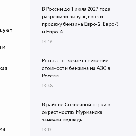
В России до 1 июля 2027 года
разрешили выпуск, ввоз и
продажу бензина Евро-2, Евро-3
ьцуют
и Евро-4
14:19
 и
Росстат отмечает снижение
кая
стоимости бензина на АЗС в
России
13:48
В районе Солнечной горки в
окрестностях Мурманска
замечен медведь
ми
13:13