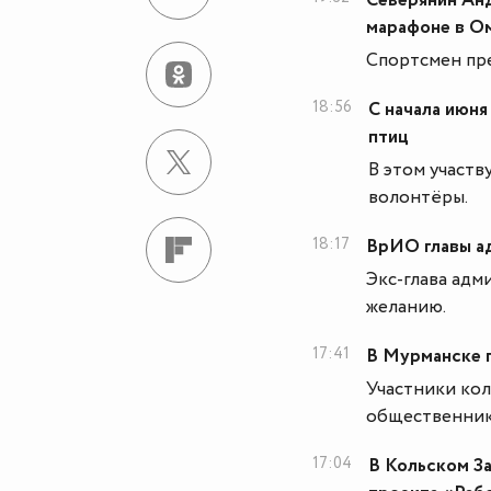
Северянин Ан
марафоне в О
Спортсмен пре
18:56
С начала июня
птиц
В этом участв
волонтёры.
18:17
ВрИО главы а
Экс-глава адм
желанию.
17:41
В Мурманске 
Участники кол
общественник
17:04
В Кольском З