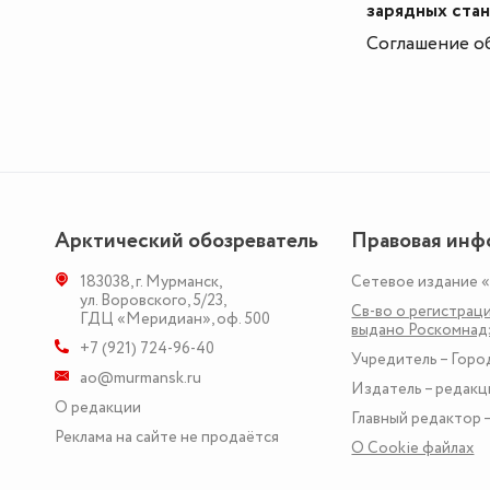
зарядных ста
Соглашение об
Арктический обозреватель
Правовая инф
183038
,
г. Мурманск
,
Сетевое издание 
ул. Воровского, 5/23
,
Св-во о регистраци
ГДЦ «Меридиан», оф. 500
выдано Роскомна
+7 (921) 724-96-40
Учредитель – Горо
ao@murmansk.ru
Издатель – редакц
О редакции
Главный редактор –
Реклама на сайте не продаётся
О Сookie файлах