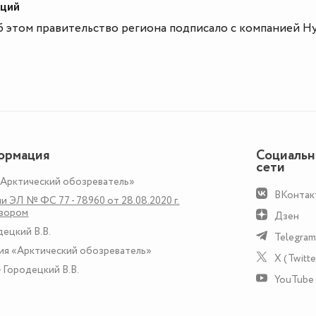
нций
 этом правительство региона подписало с компанией Hy
ормация
Социаль
сети
«Арктический обозреватель»
ВКонтак
и ЭЛ № ФС 77 - 78960 от 28.08.2020 г.
дзором
Дзен
децкий В.В.
Telegram
ия «Арктический обозреватель»
X (Twitte
 Городецкий В.В.
YouTube