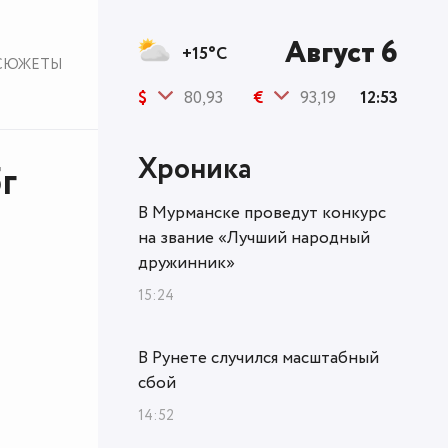
Август 6
+15°C
СЮЖЕТЫ
$
80,93
€
93,19
12:53
Хроника
г
В Мурманске проведут конкурс
на звание «Лучший народный
дружинник»
15:24
В Рунете случился масштабный
сбой
14:52