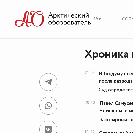
16+
СОБ
Хроника н
21:15
В Госдуму вне
после развода
Суд определит
20:10
Павел Самусен
Чемпионате м
Заполярный сп
19:32