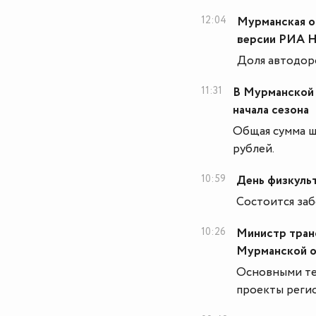
12:04
Мурманская об
версии РИА 
Доля автодоро
11:31
В Мурманской 
начала сезона
Общая сумма ш
рублей.
10:59
День физкульт
Состоится заб
10:26
Министр тран
Мурманской о
Основными те
проекты регио