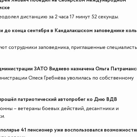
дрей Янович победил на Сибирском международном
мске
одолел дистанцию за 2 часа 17 минут 52 секунды.
 и до конца сентября в Кандалакшском заповеднике кол
уют сотрудники заповедника, приглашенные специалисты
дминистрации ЗАТО Видяево назначена Ольга Патраманс
инистрации Олеся Гребнёва уволилась по собственному
прошёл патриотический автопробег ко Дню ВДВ
онны – ветераны боевых действий, десантники и
и.
аполярье 41 пенсионер уже воспользовался возможностя