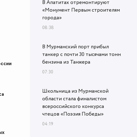
В Апатитах отремонтируют
«Монумент Первым строителям
города»
08:38
В Мурманский порт прибыл
танкер с почти 30 тысячами тонн
бензина из Танжера
оссии
07:30
Школьница из Мурманской
са
области стала финалистом
всероссийского конкурса
чтецов «Поэзия Победы»
04:19
ых