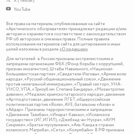
X (Twitter)
YouTube
Все права на материалы, опубликованные на сайте
«Арктического обозревателя» принадлежат редакции и/или
авторам и охраняются в соответствии с законодательством
РФ об авторских и смежных правах. Полные правила
использования материалов сайта для цитирования и иных
целей изложены в разделе
«О редакции»
.
Для читателей: в России признаны экстремистскими и
запрещены организации ФБК (Фонд борьбы с коррупцией,
признан иноагентом), Штабы Навального, «Национал-
большевистская партия», «Свидетели Иеговы», «Армия воли
народа», «Русский общенациональный союз», «Движение
против нелегальной иммиграции», «Правый сектор», УНА-
УНСО, УПА, «Тризуб им. Степана Бандеры», «Мизантропик
дивижн», «Меджлис крымскотатарского народа», движение
«Артподготовка», движение ЛГБТ, общероссийская
политическая партия «Воля», АУЕ, батальоны «Азов» и
«Айдар». Признаны террористическими и запрещены:
«Движение Талибан», «Имарат Кавказ», «Исламское
государство» (ИГ, ИГИЛ), «Джебхад-ан-Нусра», «АУМ
Синрике», «Братья-мусульмане», «Аль-Каида в странах
исламского Магриба», «Сеть», «Колумбайн». В РФ признана