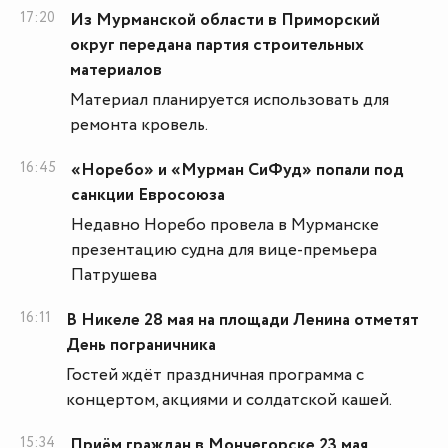
17:20
Из Мурманской области в Приморский
округ передана партия строительных
материалов
Материал планируется использовать для
ремонта кровель.
16:45
«Норебо» и «Мурман СиФуд» попали под
санкции Евросоюза
Недавно Норебо провела в Мурманске
презентацию судна для вице-премьера
Патрушева
16:11
В Никеле 28 мая на площади Ленина отметят
День пограничника
Гостей ждёт праздничная программа с
концертом, акциями и солдатской кашей.
15:34
Приём граждан в Мончегорске 23 мая