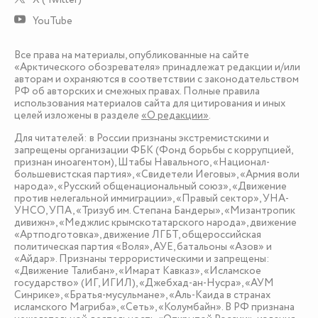
YouTube
Все права на материалы, опубликованные на сайте
«Арктического обозревателя» принадлежат редакции и/или
авторам и охраняются в соответствии с законодательством
РФ об авторских и смежных правах. Полные правила
использования материалов сайта для цитирования и иных
целей изложены в разделе
«О редакции»
.
Для читателей: в России признаны экстремистскими и
запрещены организации ФБК (Фонд борьбы с коррупцией,
признан иноагентом), Штабы Навального, «Национал-
большевистская партия», «Свидетели Иеговы», «Армия воли
народа», «Русский общенациональный союз», «Движение
против нелегальной иммиграции», «Правый сектор», УНА-
УНСО, УПА, «Тризуб им. Степана Бандеры», «Мизантропик
дивижн», «Меджлис крымскотатарского народа», движение
«Артподготовка», движение ЛГБТ, общероссийская
политическая партия «Воля», АУЕ, батальоны «Азов» и
«Айдар». Признаны террористическими и запрещены:
«Движение Талибан», «Имарат Кавказ», «Исламское
государство» (ИГ, ИГИЛ), «Джебхад-ан-Нусра», «АУМ
Синрике», «Братья-мусульмане», «Аль-Каида в странах
исламского Магриба», «Сеть», «Колумбайн». В РФ признана