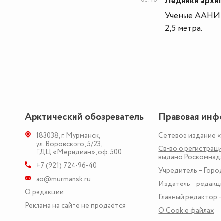
Ледники архи
Ученые ААНИИ 
2,5 метра.
Арктический обозреватель
Правовая инф
183038
,
г. Мурманск
,
Сетевое издание 
ул. Воровского, 5/23
,
Св-во о регистраци
ГДЦ «Меридиан», оф. 500
выдано Роскомна
+7 (921) 724-96-40
Учредитель – Горо
ao@murmansk.ru
Издатель – редакц
О редакции
Главный редактор –
Реклама на сайте не продаётся
О Сookie файлах