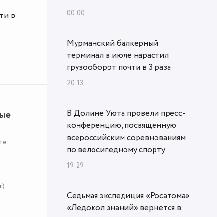
00:00
ти в
Мурманский балкерный
терминал в июле нарастил
грузооборот почти в 3 раза
20:13
В Долине Уюта провели пресс-
ные
конференцию, посвященную
всероссийским соревнованиям
те
по велосипедному спорту
19:29
r)
Седьмая экспедиция «Росатома»
«Ледокол знаний» вернётся в