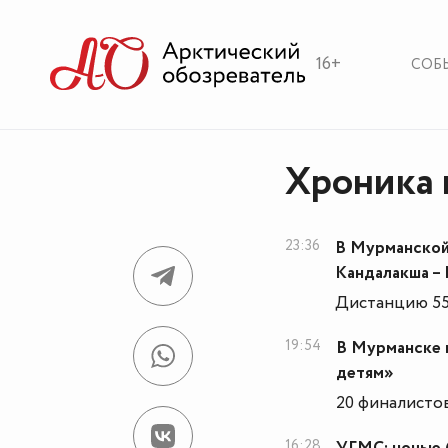
16+
СОБ
Хроника 
23:36
В Мурманской
Кандалакша –
Дистанцию 55
19:54
В Мурманске 
детям»
20 финалистов
16:28