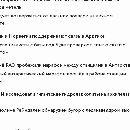
6 апреля 2025 года местами по Мурманской области
ся метель
ует воздержаться от дальних поездок на личном
те.
и и Норвегии поддерживают связь в Арктике
специалисты с базы под Буде проверяют линию связи с
отом
-й РАЭ пробежали марафон между станциями в Антаркт
й антарктический марафон прошёл в районе станции
н.
 исследовали гигантские гидролакколиты на архипелаг
долине Рейндален обнаружен бугор с ледяным ядром вы