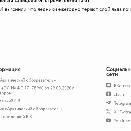
пелага Шпицберген стремительно тают
выяснили, что ледники ежегодно теряют слой льда поч
ормация
Социаль
сети
«Арктический обозреватель»
ВКонтак
и ЭЛ № ФС 77 - 78960 от 28.08.2020 г.
дзором
Дзен
децкий В.В.
Telegram
ия «Арктический обозреватель»
X (Twitte
 Городецкий В.В.
YouTube