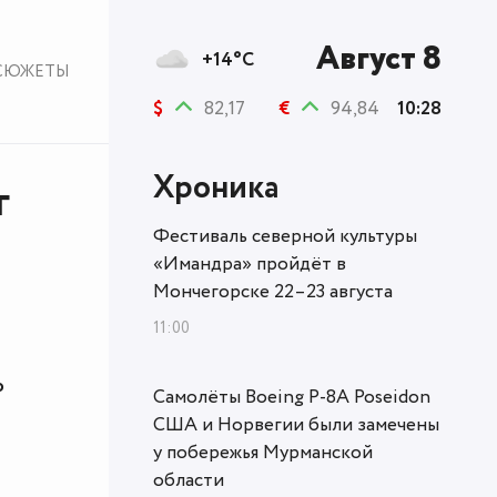
Август 8
+14°C
СЮЖЕТЫ
$
82,17
€
94,84
10:28
Хроника
г
Фестиваль северной культуры
«Имандра» пройдёт в
Мончегорске 22–23 августа
11:00
ю
Самолёты Boeing P-8A Poseidon
США и Норвегии были замечены
у побережья Мурманской
области