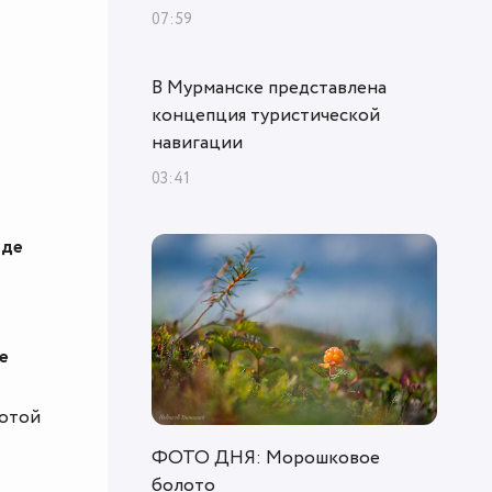
07:59
В Мурманске представлена
концепция туристической
навигации
03:41
иде
е
сотой
ФОТО ДНЯ: Морошковое
болото