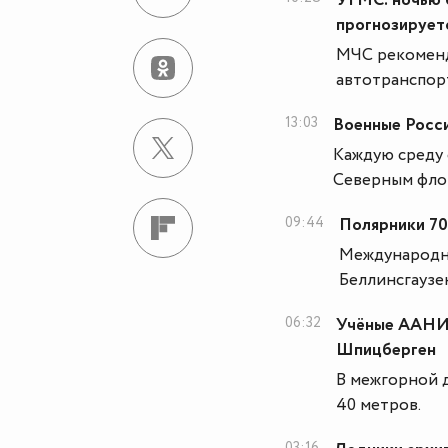
УГМС: ночью 
прогнозирует
МЧС рекоменд
автотранспор
13:03
Военные Росси
Каждую среду 
Северным фл
09:44
Полярники 70
Международны
Беллинсгаузе
06:32
Учёные ААНИИ
Шпицберген
В межгорной 
40 метров.
03:16