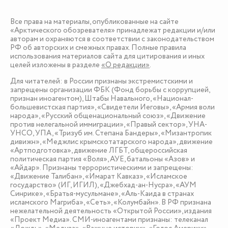
Все права на материалы, опубликованные на сайте
«Арктического обозревателя» принадлежат редакции и/или
авторам и охраняются в соответствии с законодательством
РФ об авторских и смежных правах. Полные правила
использования материалов сайта для цитирования и иных
целей изложены в разделе
«О редакции»
.
Для читателей: в России признаны экстремистскими и
запрещены организации ФБК (Фонд борьбы с коррупцией,
признан иноагентом), Штабы Навального, «Национал-
большевистская партия», «Свидетели Иеговы», «Армия воли
народа», «Русский общенациональный союз», «Движение
против нелегальной иммиграции», «Правый сектор», УНА-
УНСО, УПА, «Тризуб им. Степана Бандеры», «Мизантропик
дивижн», «Меджлис крымскотатарского народа», движение
«Артподготовка», движение ЛГБТ, общероссийская
политическая партия «Воля», АУЕ, батальоны «Азов» и
«Айдар». Признаны террористическими и запрещены:
«Движение Талибан», «Имарат Кавказ», «Исламское
государство» (ИГ, ИГИЛ), «Джебхад-ан-Нусра», «АУМ
Синрике», «Братья-мусульмане», «Аль-Каида в странах
исламского Магриба», «Сеть», «Колумбайн». В РФ признана
нежелательной деятельность «Открытой России», издания
«Проект Медиа». СМИ-иноагентами признаны: телеканал