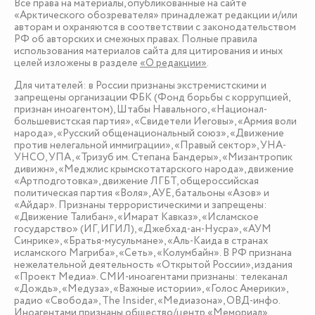
Все права на материалы, опубликованные на сайте
«Арктического обозревателя» принадлежат редакции и/или
авторам и охраняются в соответствии с законодательством
РФ об авторских и смежных правах. Полные правила
использования материалов сайта для цитирования и иных
целей изложены в разделе
«О редакции»
.
Для читателей: в России признаны экстремистскими и
запрещены организации ФБК (Фонд борьбы с коррупцией,
признан иноагентом), Штабы Навального, «Национал-
большевистская партия», «Свидетели Иеговы», «Армия воли
народа», «Русский общенациональный союз», «Движение
против нелегальной иммиграции», «Правый сектор», УНА-
УНСО, УПА, «Тризуб им. Степана Бандеры», «Мизантропик
дивижн», «Меджлис крымскотатарского народа», движение
«Артподготовка», движение ЛГБТ, общероссийская
политическая партия «Воля», АУЕ, батальоны «Азов» и
«Айдар». Признаны террористическими и запрещены:
«Движение Талибан», «Имарат Кавказ», «Исламское
государство» (ИГ, ИГИЛ), «Джебхад-ан-Нусра», «АУМ
Синрике», «Братья-мусульмане», «Аль-Каида в странах
исламского Магриба», «Сеть», «Колумбайн». В РФ признана
нежелательной деятельность «Открытой России», издания
«Проект Медиа». СМИ-иноагентами признаны: телеканал
«Дождь», «Медуза», «Важные истории», «Голос Америки»,
радио «Свобода», The Insider, «Медиазона», ОВД-инфо.
Иноагентами признаны общество/центр «Мемориал»,