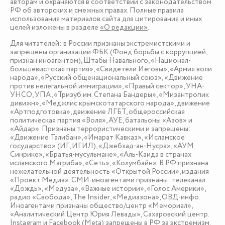
авторам и охраняются в соответствии с законодательством
РФ об авторских и смежных правах. Полные правила
использования материалов сайта для цитирования и иных
целей изложены в разделе
«О редакции»
.
Для читателей: в России признаны экстремистскими и
запрещены организации ФБК (Фонд борьбы с коррупцией,
признан иноагентом), Штабы Навального, «Национал-
большевистская партия», «Свидетели Иеговы», «Армия воли
народа», «Русский общенациональный союз», «Движение
против нелегальной иммиграции», «Правый сектор», УНА-
УНСО, УПА, «Тризуб им. Степана Бандеры», «Мизантропик
дивижн», «Меджлис крымскотатарского народа», движение
«Артподготовка», движение ЛГБТ, общероссийская
политическая партия «Воля», АУЕ, батальоны «Азов» и
«Айдар». Признаны террористическими и запрещены:
«Движение Талибан», «Имарат Кавказ», «Исламское
государство» (ИГ, ИГИЛ), «Джебхад-ан-Нусра», «АУМ
Синрике», «Братья-мусульмане», «Аль-Каида в странах
исламского Магриба», «Сеть», «Колумбайн». В РФ признана
нежелательной деятельность «Открытой России», издания
«Проект Медиа». СМИ-иноагентами признаны: телеканал
«Дождь», «Медуза», «Важные истории», «Голос Америки»,
радио «Свобода», The Insider, «Медиазона», ОВД-инфо.
Иноагентами признаны общество/центр «Мемориал»,
«Аналитический Центр Юрия Левады», Сахаровский центр.
Instagram и Facebook (Metа) запрещены в РФ за экстремизм.