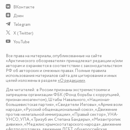
ВКонтакте
Дзен
Telegram
X (Twitter)
YouTube
Все права на материалы, опубликованные на сайте
«Арктического обозревателя» принадлежат редакции и/или
авторам и охраняются в соответствии с законодательством
РФ об авторских и смежных правах. Полные правила
использования материалов сайта для цитирования и иных
целей изложены в разделе
«О редакции»
.
Для читателей: в России признаны экстремистскими и
запрещены организации ФБК (Фонд борьбы с коррупцией,
признан иноагентом), Штабы Навального, «Национал-
большевистская партия», «Свидетели Иеговы», «Армия воли
народа», «Русский общенациональный союз», «Движение
против нелегальной иммиграции», «Правый сектор», УНА-
УНСО, УПА, «Тризуб им. Степана Бандеры», «Мизантропик
дивижн», «Меджлис крымскотатарского народа», движение
«Артподготовка», движение ЛГБТ, общероссийская