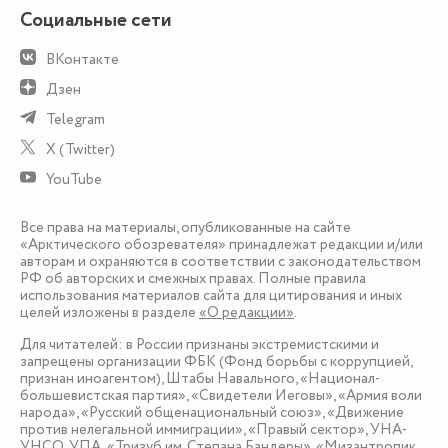
Социальные сети
ВКонтакте
Дзен
Telegram
X (Twitter)
YouTube
Все права на материалы, опубликованные на сайте
«Арктического обозревателя» принадлежат редакции и/или
авторам и охраняются в соответствии с законодательством
РФ об авторских и смежных правах. Полные правила
использования материалов сайта для цитирования и иных
целей изложены в разделе
«О редакции»
.
Для читателей: в России признаны экстремистскими и
запрещены организации ФБК (Фонд борьбы с коррупцией,
признан иноагентом), Штабы Навального, «Национал-
большевистская партия», «Свидетели Иеговы», «Армия воли
народа», «Русский общенациональный союз», «Движение
против нелегальной иммиграции», «Правый сектор», УНА-
УНСО, УПА, «Тризуб им. Степана Бандеры», «Мизантропик