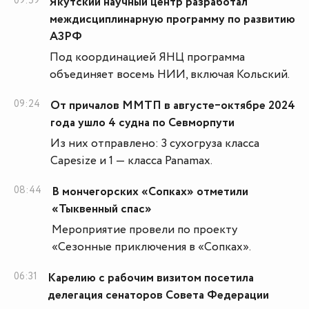
09:59
Якутский научный центр разработал
междисциплинарную программу по развитию
АЗРФ
Под координацией ЯНЦ программа
объединяет восемь НИИ, включая Кольский.
09:24
От причалов ММТП в августе‒октябре 2024
года ушло 4 судна по Севморпути
Из них отправлено: 3 сухогруза класса
Capesize и 1 — класса Panamax.
08:44
В мончегорских «Сопках» отметили
«Тыквенный спас»
Мероприятие провели по проекту
«Сезонные приключения в «Сопках».
06:31
Карелию с рабочим визитом посетила
делегация сенаторов Совета Федерации