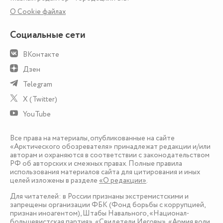
О Сookie файлах
Социальные сети
ВКонтакте
Дзен
Telegram
X (Twitter)
YouTube
Все права на материалы, опубликованные на сайте
«Арктического обозревателя» принадлежат редакции и/или
авторам и охраняются в соответствии с законодательством
РФ об авторских и смежных правах. Полные правила
использования материалов сайта для цитирования и иных
целей изложены в разделе
«О редакции»
.
Для читателей: в России признаны экстремистскими и
запрещены организации ФБК (Фонд борьбы с коррупцией,
признан иноагентом), Штабы Навального, «Национал-
большевистская партия», «Свидетели Иеговы», «Армия воли