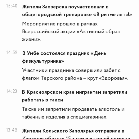
15:40
Жители Заозëрска поучаствовали в
общегородской тренировке «В ритме лета!»
Мероприятие прошло в рамках
Всероссийской акции «Активный образ
жизни».
14:59
В Умбе состоялся праздник «День
физкультурника»
Участники праздника совершили забег с
флагом Терского района – круг «Здоровья».
14:23
В Красноярском крае мигрантам запретили
работать в такси
Также им запретили продавать алкоголь и
табачные изделия в спецмагазинах.
13:48
Жители Кольского Заполярья отправили в
Курскую область 15 т гуманитарной помощи