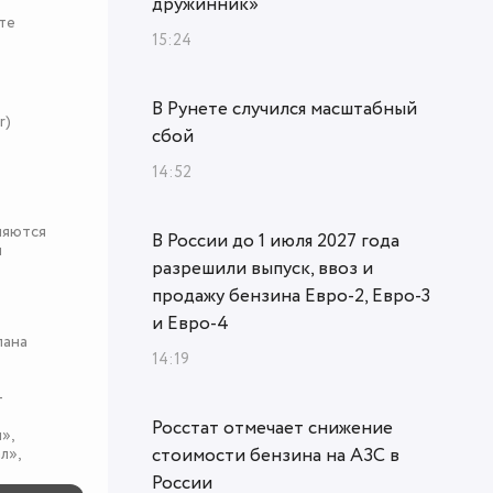
дружинник»
те
15:24
В Рунете случился масштабный
r)
сбой
14:52
няются
В России до 1 июля 2027 года
я
разрешили выпуск, ввоз и
продажу бензина Евро-2, Евро-3
и Евро-4
пана
14:19
-
Росстат отмечает снижение
»,
л»,
стоимости бензина на АЗС в
России