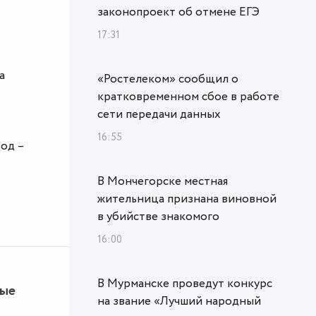
законопроект об отмене ЕГЭ
17:31
а
«Ростелеком» сообщил о
кратковременном сбое в работе
сети передачи данных
16:55
род –
В Мончегорске местная
жительница признана виновной
в убийстве знакомого
16:00
В Мурманске проведут конкурс
ные
на звание «Лучший народный