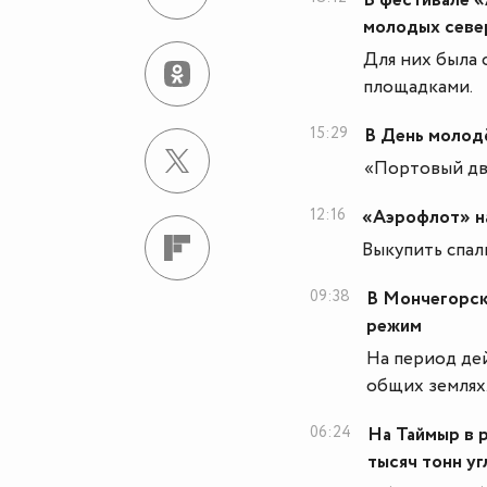
В фестивале «
молодых севе
Для них была 
площадками.
15:29
В День молод
«Портовый дви
12:16
«Аэрофлот» на
Выкупить спал
09:38
В Мончегорск
режим
На период де
общих землях
06:24
На Таймыр в 
тысяч тонн уг