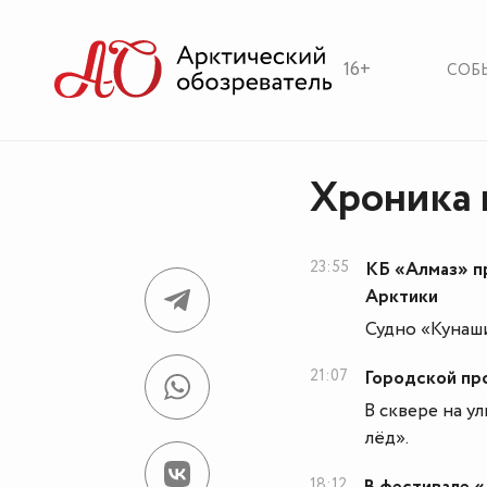
16+
СОБ
Хроника 
23:55
КБ «Алмаз» п
Арктики
Судно «Кунаши
21:07
Городской пр
В сквере на у
лёд».
18:12