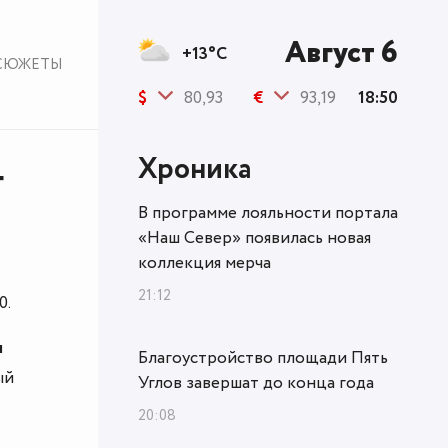
Август 6
+13°C
СЮЖЕТЫ
$
80,93
€
93,19
18:50
Хроника
г
В программе лояльности портала
«Наш Север» появилась новая
коллекция мерча
21:12
0.
я
Благоустройство площади Пять
ый
Углов завершат до конца года
20:08