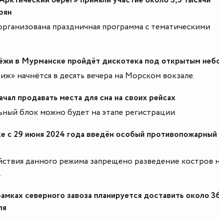
Арктический берег» приняли участие около 3,5 тысячи
рян
организована праздничная программа с тематическими
ёжи в Мурманске пройдёт дискотека под открытым неб
ж» начнётся в десять вечера на Морском вокзале.
чал продавать места для сна на своих рейсах
ьный блок можно будет на этапе регистрации.
е с 29 июня 2024 года введён особый противопожарный
йствия данного режима запрещено разведение костров 
.
рамках северного завоза планируется доставить около 3
ля