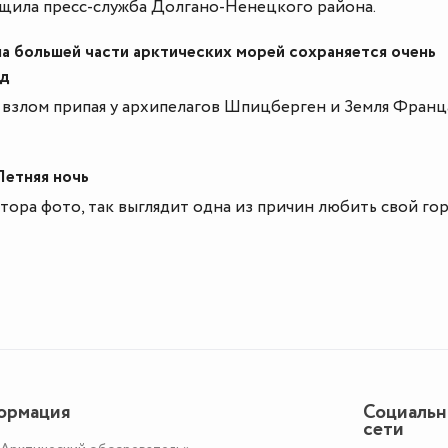
щила пресс-служба Долгано-Ненецкого района.
на большей части арктических морей сохраняется очень
ед
взлом припая у архипелагов Шпицберген и Земля Франц
етняя ночь
ора фото, так выглядит одна из причин любить свой го
ормация
Социаль
сети