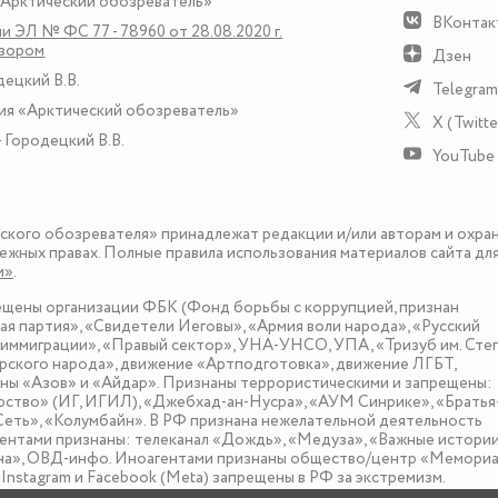
«Арктический обозреватель»
ВКонтак
и ЭЛ № ФС 77 - 78960 от 28.08.2020 г.
дзором
Дзен
децкий В.В.
Telegram
ия «Арктический обозреватель»
X (Twitte
 Городецкий В.В.
YouTube
еского обозревателя» принадлежат редакции и/или авторам и охра
ежных правах. Полные правила использования материалов сайта дл
и»
.
рещены организации ФБК (Фонд борьбы с коррупцией, признан
я партия», «Свидетели Иеговы», «Армия воли народа», «Русский
иммиграции», «Правый сектор», УНА-УНСО, УПА, «Тризуб им. Сте
ского народа», движение «Артподготовка», движение ЛГБТ,
оны «Азов» и «Айдар». Признаны террористическими и запрещены:
рство» (ИГ, ИГИЛ), «Джебхад-ан-Нусра», «АУМ Синрике», «Братья
«Сеть», «Колумбайн». В РФ признана нежелательной деятельность
нтами признаны: телеканал «Дождь», «Медуза», «Важные истории
зона», ОВД-инфо. Иноагентами признаны общество/центр «Мемориа
nstagram и Facebook (Metа) запрещены в РФ за экстремизм.