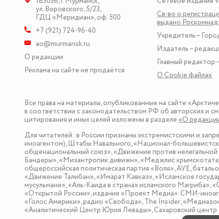
183038
,
г. Мурманск
,
Сетевое издание 
ул. Воровского, 5/23
,
Св-во о регистраци
ГДЦ «Меридиан», оф. 500
выдано Роскомна
+7 (921) 724-96-40
Учредитель – Горо
ao@murmansk.ru
Издатель – редакц
О редакции
Главный редактор –
Реклама на сайте не продаётся
О Сookie файлах
Все права на материалы, опубликованные на сайте «Арктич
в соответствии с законодательством РФ об авторских и см
цитирования и иных целей изложены в разделе
«О редакци
Для читателей: в России признаны экстремистскими и зап
иноагентом), Штабы Навального, «Национал-большевистска
общенациональный союз», «Движение против нелегальной 
Бандеры», «Мизантропик дивижн», «Меджлис крымскотатар
общероссийская политическая партия «Воля», АУЕ, баталь
«Движение Талибан», «Имарат Кавказ», «Исламское госуда
мусульмане», «Аль-Каида в странах исламского Магриба», 
«Открытой России», издания «Проект Медиа». СМИ-иноаге
«Голос Америки», радио «Свобода», The Insider, «Медиа
«Аналитический Центр Юрия Левады», Сахаровский центр. I