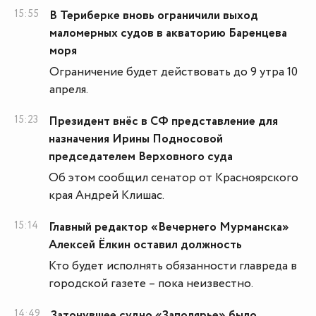
15:55
В Териберке вновь ограничили выход
маломерных судов в акваторию Баренцева
моря
Ограничение будет действовать до 9 утра 10
апреля.
15:23
Президент внёс в СФ представление для
назначения Ирины Подносовой
председателем Верховного суда
Об этом сообщил сенатор от Красноярского
края Андрей Клишас.
15:14
Главный редактор «Вечернего Мурманска»
Алексей Ёлкин оставил должность
Кто будет исполнять обязанности главреда в
городской газете – пока неизвестно.
14:49
Затонувшее судно «Заполярье» было