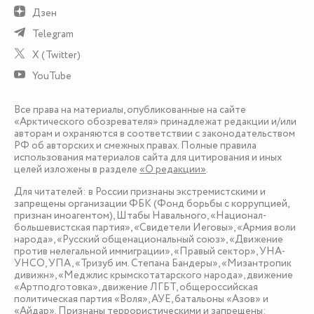
Дзен
Telegram
X (Twitter)
YouTube
Все права на материалы, опубликованные на сайте
«Арктического обозревателя» принадлежат редакции и/или
авторам и охраняются в соответствии с законодательством
РФ об авторских и смежных правах. Полные правила
использования материалов сайта для цитирования и иных
целей изложены в разделе
«О редакции»
.
Для читателей: в России признаны экстремистскими и
запрещены организации ФБК (Фонд борьбы с коррупцией,
признан иноагентом), Штабы Навального, «Национал-
большевистская партия», «Свидетели Иеговы», «Армия воли
народа», «Русский общенациональный союз», «Движение
против нелегальной иммиграции», «Правый сектор», УНА-
УНСО, УПА, «Тризуб им. Степана Бандеры», «Мизантропик
дивижн», «Меджлис крымскотатарского народа», движение
«Артподготовка», движение ЛГБТ, общероссийская
политическая партия «Воля», АУЕ, батальоны «Азов» и
«Айдар». Признаны террористическими и запрещены: