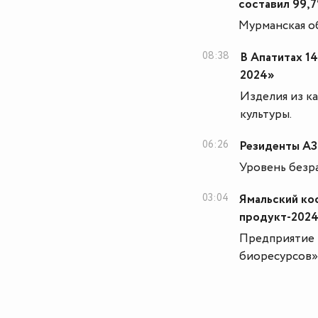
составил 99,
Мурманская об
08:38
В Апатитах 1
2024»
Изделия из к
культуры.
06:26
Резиденты АЗ
Уровень безр
03:04
Ямальский ко
продукт-202
Предприятие 
биоресурсов»