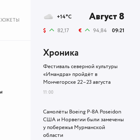
Август 8
+14°C
СЮЖЕТЫ
$
82,17
€
94,84
09:21
Хроника
Фестиваль северной культуры
«Имандра» пройдёт в
Мончегорске 22–23 августа
ы
11:00
Самолёты Boeing P-8A Poseidon
США и Норвегии были замечены
у побережья Мурманской
области