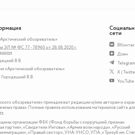
ормация
Социаль
сети
«Арктический обозреватель»
ВКонтак
и ЭЛ № ФС 77 - 78960 от 28.08.2020 г.
дзором
Дзен
децкий В.В.
Telegram
ия «Арктический обозреватель»
X (Twitte
 Городецкий В.В.
YouTube
еского обозревателя» принадлежат редакции и/или авторам и охра
ежных правах. Полные правила использования материалов сайта дл
и»
.
рещены организации ФБК (Фонд борьбы с коррупцией, признан
я партия», «Свидетели Иеговы», «Армия воли народа», «Русский
иммиграции», «Правый сектор», УНА-УНСО, УПА, «Тризуб им. Сте