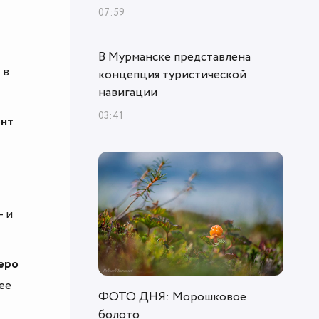
07:59
В Мурманске представлена
 в
концепция туристической
навигации
03:41
онт
- и
еро
ее
ФОТО ДНЯ: Морошковое
болото