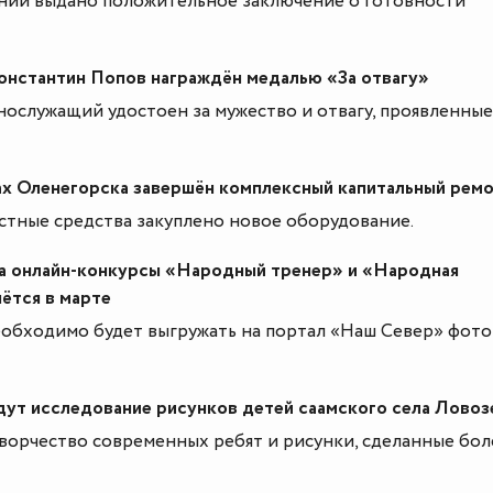
ений выдано положительное заключение о готовности
онстантин Попов награждён медалью «За отвагу»
ослужащий удостоен за мужество и отвагу, проявленные
ах Оленегорска завершён комплексный капитальный рем
стные средства закуплено новое оборудование.
на онлайн-конкурсы «Народный тренер» и «Народная
ётся в марте
обходимо будет выгружать на портал «Наш Север» фото
дут исследование рисунков детей саамского села Ловоз
ворчество современных ребят и рисунки, сделанные бол