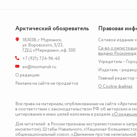
Арктический обозреватель
Правовая инф
183038
,
г. Мурманск
,
Сетевое издание 
ул. Воровского, 5/23
,
Св-во о регистраци
ГДЦ «Меридиан», оф. 500
выдано Роскомна
+7 (921) 724-96-40
Учредитель – Горо
ao@murmansk.ru
Издатель – редакц
О редакции
Главный редактор –
Реклама на сайте не продаётся
О Сookie файлах
Все права на материалы, опубликованные на сайте «Арктич
в соответствии с законодательством РФ об авторских и см
цитирования и иных целей изложены в разделе
«О редакци
Для читателей: в России признаны экстремистскими и зап
иноагентом), Штабы Навального, «Национал-большевистска
общенациональный союз», «Движение против нелегальной 