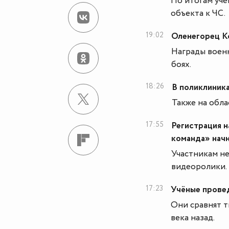
По итогам уч
объекта к ЧС.
19:02
Оленегорец К
Награды военн
боях.
18:26
В поликлиник
Также на обла
17:55
Регистрация 
команда» начн
Участникам не
видеоролики.
17:23
Учёные прове
Они сравнят т
века назад.