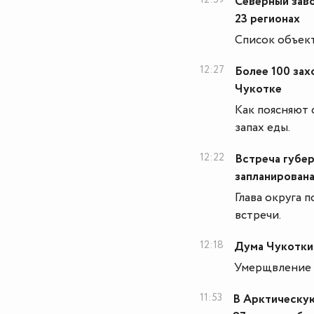
Северный зав
23 регионах
Список объек
12:27
Более 100 зах
Чукотке
Как поясняют 
запах еды.
12:22
Встреча губе
запланирована
Глава округа 
встречи.
12:18
Дума Чукотки 
Умерщвление 
11:53
В Арктическую