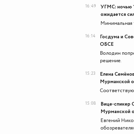
16:49
УГМС: ночью 
ожидается си
Минимальная т
16:14
Госдума и Сов
ОБСЕ
Володин попр
решение.
15:23
Елена Семёнов
Мурманской о
Соответствую
15:08
Вице-спикер 
Мурманской о
Евгений Нико
обозревателя