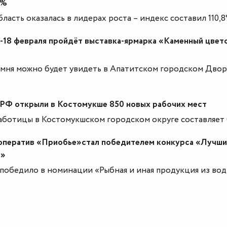
7%
ласть оказалась в лидерах роста – индекс составил 110,8
4-18 февраля пройдёт выставка-ярмарка «Каменный цвето
амня можно будет увидеть в Апатитском городском Дво
РФ открыли в Костомукше 850 новых рабочих мест
аботицы в Костомукшском городском округе составляет 
оператив «Приобье»стал победителем конкурса «Лучши
4»
победило в номинации «Рыбная и иная продукция из во