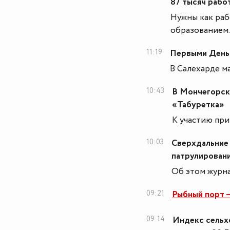
87 тысяч рабо
Нужны как раб
образованием.
11:19
Первыми День 
В Салехарде ма
10:43
В Мончегорске
«Табуретка»
К участию при
10:03
Сверхдальние
патрулирован
Об этом журн
09:21
Рыбный порт –
09:14
Индекс сельхо