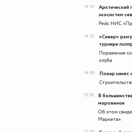
14:41
Арктический 
экосистем се
Рейс НИС «Про
14:25
«Север» разг
турнире пол
Поражение со
клуба
14:08
Пожар нанес 
Строительство
13:30
В большинстве
мороженое
Об этом свиде
Маркета».
12:59