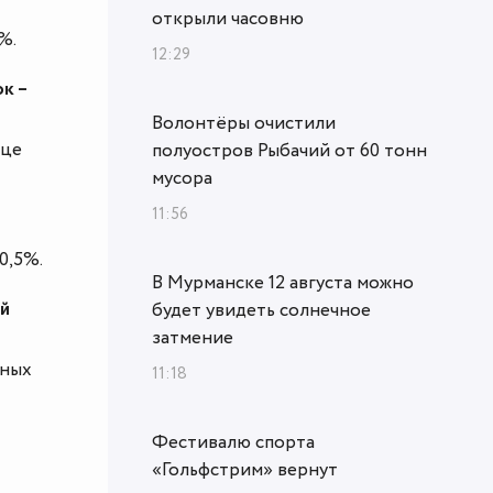
открыли часовню
%.
12:29
к –
Волонтёры очистили
рце
полуостров Рыбачий от 60 тонн
мусора
11:56
0,5%.
В Мурманске 12 августа можно
й
будет увидеть солнечное
затмение
дных
11:18
Фестивалю спорта
«Гольфстрим» вернут