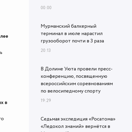
00:00
Мурманский балкерный
терминал в июле нарастил
блее
грузооборот почти в 3 раза
20:13
ь
В Долине Уюта провели пресс-
конференцию, посвященную
всероссийским соревнованиям
по велосипедному спорту
19:29
х в
го
Седьмая экспедиция «Росатома»
«Ледокол знаний» вернётся в