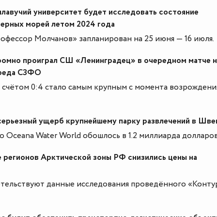
плавучий университет будет исследовать состояние
верных морей летом 2024 года
фессор Молчанов» запланирован на 25 июня — 16 июля.
ромно проиграл СШ «Ленинградец» в очередном матче н
преда СЗФО
 счётом 0:4 стало самым крупным с момента возрождени
серьезный ущерб крупнейшему парку развлечений в Шве
 Oceana Water World обошлось в 1.2 миллиарда долларов
 регионов Арктической зоны РФ снизились цены на
тельствуют данные исследования проведённого «Контур