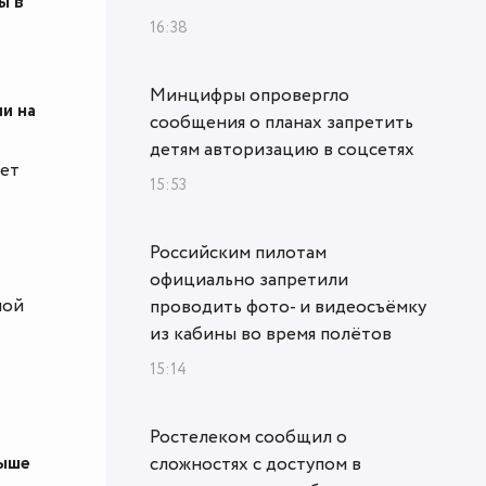
ы в
16:38
Минцифры опровергло
и на
сообщения о планах запретить
детям авторизацию в соцсетях
ает
15:53
Российским пилотам
официально запретили
мой
проводить фото- и видеосъёмку
из кабины во время полётов
15:14
Ростелеком сообщил о
выше
сложностях с доступом в