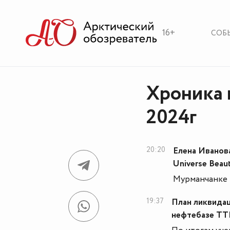
16+
СОБ
Хроника 
2024г
20:20
Елена Иванов
Universe Beau
Мурманчанке 
19:37
План ликвидац
нефтебазе ТТ