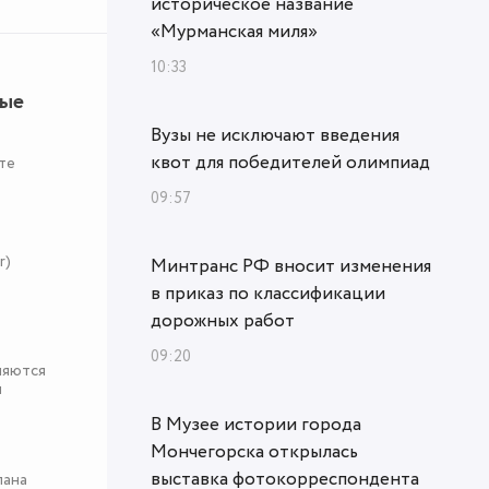
историческое название
«Мурманская миля»
10:33
ные
Вузы не исключают введения
квот для победителей олимпиад
те
09:57
r)
Минтранс РФ вносит изменения
в приказ по классификации
дорожных работ
09:20
няются
я
В Музее истории города
Мончегорска открылась
выставка фотокорреспондента
пана