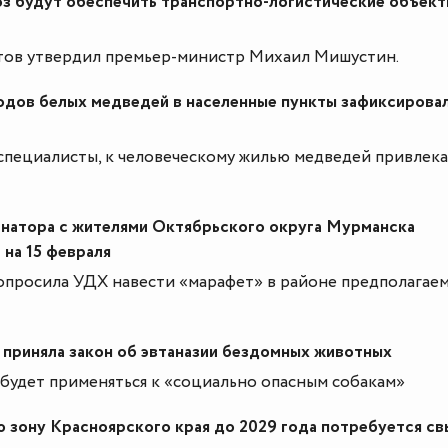
оз будут обеспечить транспортно-логистические объект
тов утвердил премьер-министр Михаил Мишустин.
одов белых медведей в населенные пункты зафиксировал
специалисты, к человеческому жилью медведей привлек
рнатора с жителями Октябрьского округа Мурманска
 на 15 февраля
попросила УДХ навести «марафет» в районе предполагае
приняла закон об эвтаназии бездомных животных
будет применяться к «социально опасным собакам»
 зону Красноярского края до 2029 года потребуется с