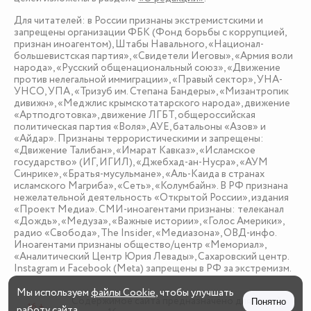
Для читателей: в России признаны экстремистскими и
запрещены организации ФБК (Фонд борьбы с коррупцией,
признан иноагентом), Штабы Навального, «Национал-
большевистская партия», «Свидетели Иеговы», «Армия воли
народа», «Русский общенациональный союз», «Движение
против нелегальной иммиграции», «Правый сектор», УНА-
УНСО, УПА, «Тризуб им. Степана Бандеры», «Мизантропик
дивижн», «Меджлис крымскотатарского народа», движение
«Артподготовка», движение ЛГБТ, общероссийская
политическая партия «Воля», АУЕ, батальоны «Азов» и
«Айдар». Признаны террористическими и запрещены:
«Движение Талибан», «Имарат Кавказ», «Исламское
государство» (ИГ, ИГИЛ), «Джебхад-ан-Нусра», «АУМ
Синрике», «Братья-мусульмане», «Аль-Каида в странах
исламского Магриба», «Сеть», «Колумбайн». В РФ признана
нежелательной деятельность «Открытой России», издания
«Проект Медиа». СМИ-иноагентами признаны: телеканал
«Дождь», «Медуза», «Важные истории», «Голос Америки»,
радио «Свобода», The Insider, «Медиазона», ОВД-инфо.
Иноагентами признаны общество/центр «Мемориал»,
«Аналитический Центр Юрия Левады», Сахаровский центр.
Instagram и Facebook (Metа) запрещены в РФ за экстремизм.
Мы используем
файлы Cookie
, чтобы улучшать
Содержимое сайта предназначено для детей
Понятно
16 +
работу сайта.