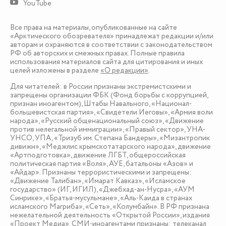
YouTube
Все права на материалы, опубликованные на сайте
«Арктического обозревателя» принадлежат редакции и/или
авторам и охраняются в соответствии с законодательством
РФ об авторских и смежных правах. Полные правила
использования материалов сайта для цитирования и иных
целей изложены в разделе
«О редакции»
.
Для читателей: в России признаны экстремистскими и
запрещены организации ФБК (Фонд борьбы с коррупцией,
признан иноагентом), Штабы Навального, «Национал-
большевистская партия», «Свидетели Иеговы», «Армия воли
народа», «Русский общенациональный союз», «Движение
против нелегальной иммиграции», «Правый сектор», УНА-
УНСО, УПА, «Тризуб им. Степана Бандеры», «Мизантропик
дивижн», «Меджлис крымскотатарского народа», движение
«Артподготовка», движение ЛГБТ, общероссийская
политическая партия «Воля», АУЕ, батальоны «Азов» и
«Айдар». Признаны террористическими и запрещены:
«Движение Талибан», «Имарат Кавказ», «Исламское
государство» (ИГ, ИГИЛ), «Джебхад-ан-Нусра», «АУМ
Синрике», «Братья-мусульмане», «Аль-Каида в странах
исламского Магриба», «Сеть», «Колумбайн». В РФ признана
нежелательной деятельность «Открытой России», издания
«Проект Медиа». СМИ-иноагентами признаны: телеканал