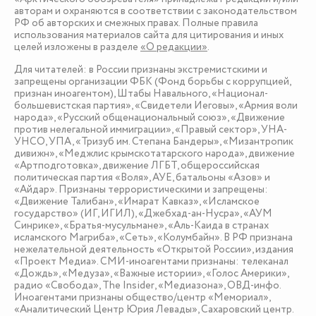
авторам и охраняются в соответствии с законодательством
РФ об авторских и смежных правах. Полные правила
использования материалов сайта для цитирования и иных
целей изложены в разделе
«О редакции»
.
Для читателей: в России признаны экстремистскими и
запрещены организации ФБК (Фонд борьбы с коррупцией,
признан иноагентом), Штабы Навального, «Национал-
большевистская партия», «Свидетели Иеговы», «Армия воли
народа», «Русский общенациональный союз», «Движение
против нелегальной иммиграции», «Правый сектор», УНА-
УНСО, УПА, «Тризуб им. Степана Бандеры», «Мизантропик
дивижн», «Меджлис крымскотатарского народа», движение
«Артподготовка», движение ЛГБТ, общероссийская
политическая партия «Воля», АУЕ, батальоны «Азов» и
«Айдар». Признаны террористическими и запрещены:
«Движение Талибан», «Имарат Кавказ», «Исламское
государство» (ИГ, ИГИЛ), «Джебхад-ан-Нусра», «АУМ
Синрике», «Братья-мусульмане», «Аль-Каида в странах
исламского Магриба», «Сеть», «Колумбайн». В РФ признана
нежелательной деятельность «Открытой России», издания
«Проект Медиа». СМИ-иноагентами признаны: телеканал
«Дождь», «Медуза», «Важные истории», «Голос Америки»,
радио «Свобода», The Insider, «Медиазона», ОВД-инфо.
Иноагентами признаны общество/центр «Мемориал»,
«Аналитический Центр Юрия Левады», Сахаровский центр.